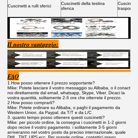
Cuscinetti della testina
Cuscinetti 
Cuscinetti a rulli sferici
sferica
trasportat
Il nostro vantaggio:
FAQ
1.How posso ottenere il prezzo sopportante?
Mike: Potete lasciare il vostro messaggio su Alibaba, o il conact
noi direttamente dal email, whatsapp, Skype, Viber. Dicaci la
vostra quantità, solitamente 2-5 ore che otterrete il prezzo.
2.How posso comprarli?
Mike: Potete ordinare su Alibaba, o paghi il pagamento da
Western Union, da Paypal, da T/T e da L/C.
3. quanto tempo posso ottenere questi cuscinetti?
Mike: per piccolo ordine, la consegna i cuscinetti in 1-2 giorni
dopo recive il vostro pagamento. i solitamente 3-5 giorni
arriveranno nel vostro posto da preciso internazionale, quale
DHL, TNT, UPS ecc. Per grande ordine, contattici prego.