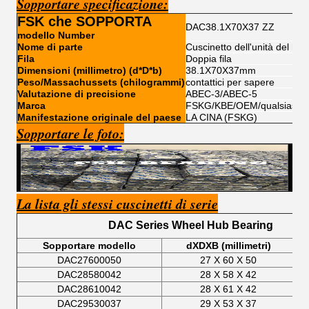
Sopportare specificazione:
FSK che SOPPORTA
DAC38.1X70X37 ZZ
modello Number
Nome di parte
Cuscinetto dell'unità del hub
Fila
Doppia fila
Dimensioni (millimetro) (d*D*b)
38.1X70X37mm
Peso/Massachussets (chilogrammi)
contattici per sapere
Valutazione di precisione
ABEC-3/ABEC-5
Marca
FSKG/KBE/OEM/qualsiasi m
Manifestazione originale del paese
LA CINA (FSKG)
Sopportare le foto:
La lista gli stessi cuscinetti di serie
DAC Series Wheel Hub Bearing
Sopportare modello
dXDXB (millimetri)
DAC27600050
27 X 60 X 50
DAC28580042
28 X 58 X 42
DAC28610042
28 X 61 X 42
DAC29530037
29 X 53 X 37