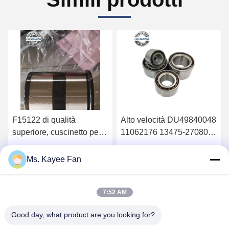
F15122 di qualità
Alto velocità DU49840048
superiore, cuscinetto per
11062176 13475-27080
ruote 90*160*125mm
Cuscinetti di mozzo delle
ruote 49X84X48mm
Ottenga il migliore prezzo
Ottenga il migliore prezzo
Ms. Kayee Fan
Acciaio di alta qualità
7:52 AM
Good day, what product are you looking for?