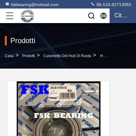
fskbearing@hotmail.com
86-510-82713083
Citazione
Prodotti
>
>
>
Casa
Prodotti
Cuscinetto Del Hub Di Ruota
Hub Di Ruota Su Misura Dell'automobile Di DAC38.1X70X37 ZZ Che Sopporta Materiale Gcr15