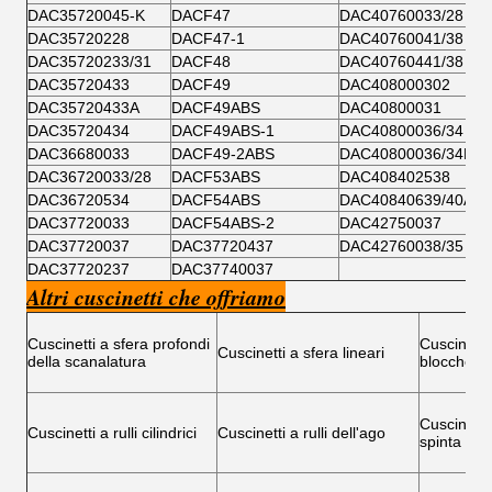
DAC35720045-K
DACF47
DAC40760033/28
DAC35720228
DACF47-1
DAC40760041/38
DAC35720233/31
DACF48
DAC40760441/38
DAC35720433
DACF49
DAC408000302
DAC35720433A
DACF49ABS
DAC40800031
DAC35720434
DACF49ABS-1
DAC40800036/34
DAC36680033
DACF49-2ABS
DAC40800036/34B
DAC36720033/28
DACF53ABS
DAC408402538
DAC36720534
DACF54ABS
DAC40840639/40AB
DAC37720033
DACF54ABS-2
DAC42750037
DAC37720037
DAC37720437
DAC42760038/35
DAC37720237
DAC37740037
Altri cuscinetti che offriamo
Cuscinetti a sfera profondi
Cuscinetti
Cuscinetti a sfera lineari
della scanalatura
blocchetto
Cuscinetti 
Cuscinetti a rulli cilindrici
Cuscinetti a rulli dell'ago
spinta