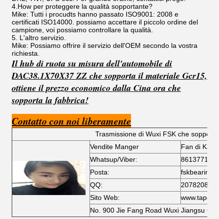
4.How per proteggere la qualità sopportante?
Mike: Tutti i procudts hanno passato ISO9001: 2008 e
certificati ISO14000. possiamo accettare il piccolo ordine del
campione, voi possiamo controllare la qualità.
5. L'altro servizio.
Mike: Possiamo offrire il servizio dell'OEM secondo la vostra
richiesta.
Il hub di ruota su misura dell'automobile di
DAC38.1X70X37 ZZ che sopporta il materiale Gcr15,
ottiene il prezzo economico dalla Cina ora che
sopporta la fabbrica!
Contatto con noi liberamente
Trasmissione di Wuxi FSK che sopporta i
Vendite Manger
Fan di Kaye
Whatsup/Viber:
861377102
Posta:
fskbearing
QQ:
207820856
Sito Web:
www.tapered
No. 900 Jie Fang Road Wuxi Jiangsu Chi