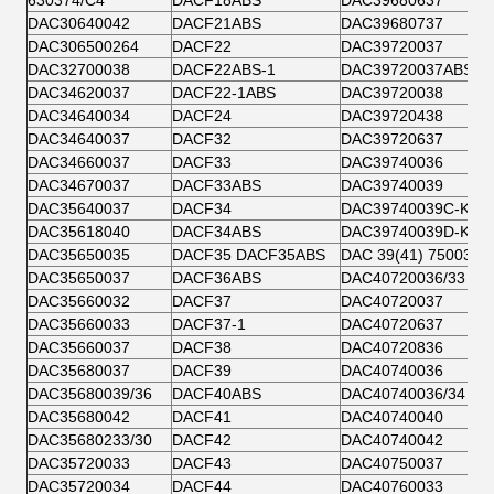
630374/C4
DACF18ABS
DAC39680637
DAC30640042
DACF21ABS
DAC39680737
DAC306500264
DACF22
DAC39720037
DAC32700038
DACF22ABS-1
DAC39720037ABS
DAC34620037
DACF22-1ABS
DAC39720038
DAC34640034
DACF24
DAC39720438
DAC34640037
DACF32
DAC39720637
DAC34660037
DACF33
DAC39740036
DAC34670037
DACF33ABS
DAC39740039
DAC35640037
DACF34
DAC39740039C-K
DAC35618040
DACF34ABS
DAC39740039D-K
DAC35650035
DACF35 DACF35ABS
DAC 39(41) 750037
DAC35650037
DACF36ABS
DAC40720036/33
DAC35660032
DACF37
DAC40720037
DAC35660033
DACF37-1
DAC40720637
DAC35660037
DACF38
DAC40720836
DAC35680037
DACF39
DAC40740036
DAC35680039/36
DACF40ABS
DAC40740036/34
DAC35680042
DACF41
DAC40740040
DAC35680233/30
DACF42
DAC40740042
DAC35720033
DACF43
DAC40750037
DAC35720034
DACF44
DAC40760033