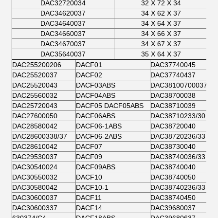
DAC32720034
32 X 72 X 34
DAC34620037
34 X 62 X 37
DAC34640037
34 X 64 X 37
DAC34660037
34 X 66 X 37
DAC34670037
34 X 67 X 37
DAC35640037
35 X 64 X 37
DAC255200206
DACF01
DAC37740045
DAC25520037
DACF02
DAC37740437
DAC25520043
DACF03ABS
DAC38100700037
DAC25560032
DACF04ABS
DAC38700038
DAC25720043
DACF05 DACF05ABS
DAC38710039
DAC27600050
DACF06ABS
DAC38710233/30
DAC28580042
DACF06-1ABS
DAC38720040
DAC28600338/37
DACF06-2ABS
DAC38720236/33
DAC28610042
DACF07
DAC38730040
DAC29530037
DACF09
DAC38740036/33
DAC30540024
DACF09ABS
DAC38740040
DAC30550032
DACF10
DAC38740050
DAC30580042
DACF10-1
DAC38740236/33
DAC30600037
DACF11
DAC38740450
DAC30600337
DACF14
DAC39680037