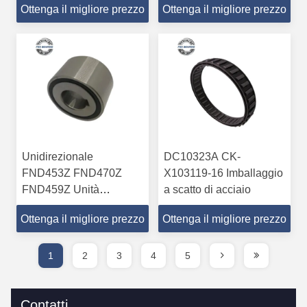
Ottenga il migliore prezzo
Ottenga il migliore prezzo
70x165x80mm
cuscinetto 72.217mm
Unidirezionale
DC10323A CK-
FND453Z FND470Z
X103119-16 Imballaggio
FND459Z Unità
a scatto di acciaio
completa di frizione P6
Ottenga il migliore prezzo
Ottenga il migliore prezzo
P5
1
2
3
4
5
Contatti