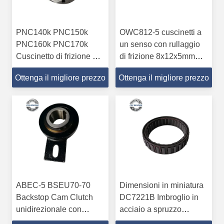
PNC140k PNC150k
OWC812-5 cuscinetti a
PNC160k PNC170k
un senso con rullaggio
Cuscinetto di frizione a
di frizione 8x12x5mm
camma a senso unico
per accessori di
Ottenga il migliore prezzo
Ottenga il migliore prezzo
per laminatoio
alimentazione
ABEC-5 BSEU70-70
Dimensioni in miniatura
Backstop Cam Clutch
DC7221B Imbroglio in
unidirezionale con
acciaio a spruzzo
cuscinetto
unidirezionale ID