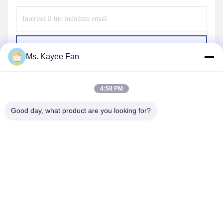
Invii
Ms. Kayee Fan
4:58 PM
Good day, what product are you looking for?
WUXI FSK TRANSMISSION BEARING CO.,
LTD
fskbearing@hotmail.com
86-510-82713083
No. 220 Middle Renmin Road, Distretto di Liangxi, Wuxi,