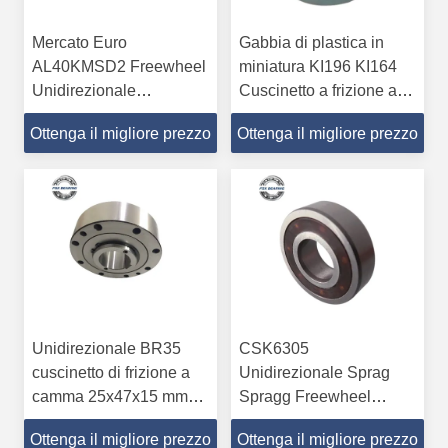
Mercato Euro
Gabbia di plastica in
AL40KMSD2 Freewheel
miniatura KI196 KI164
Unidirezionale
Cuscinetto a frizione a
Cuscinetto di frizione per
senso unico 6x19x10mm
Ottenga il migliore prezzo
Ottenga il migliore prezzo
macchine industriali
leggere Autonomo
Unidirezionale BR35
CSK6305
cuscinetto di frizione a
Unidirezionale Sprag
camma 25x47x15 mm
Spragg Freewheel
Gcr15 acciaio cromato
Cuscinetto 25x62x17
Ottenga il migliore prezzo
Ottenga il migliore prezzo
mm China Manufacturer