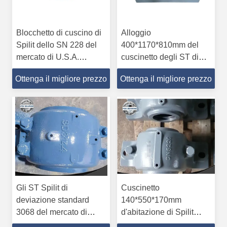
Blocchetto di cuscino di
Alloggio
Spilit dello SN 228 del
400*1170*810mm del
mercato di U.S.A.
cuscinetto degli ST di
140*500*150mm
deviazione standard
Ottenga il migliore prezzo
Ottenga il migliore prezzo
d'abitazione
3184 dell'onere gravoso
Gli ST Spilit di
Cuscinetto
deviazione standard
140*550*170mm
3068 del mercato di
d'abitazione di Spilit
U.S.A. appoggiano
dello SN 532 di marca di