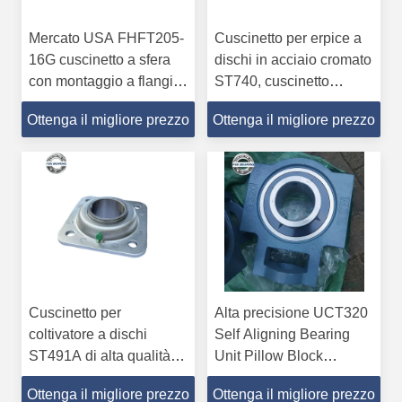
Mercato USA FHFT205-
Cuscinetto per erpice a
16G cuscinetto a sfera
dischi in acciaio cromato
con montaggio a flangia
ST740, cuscinetto
161*88*65 mm per
agricolo
Ottenga il migliore prezzo
Ottenga il migliore prezzo
macchine diverse
44,56*139,7*55,6 mm
Cuscinetto per
Alta precisione UCT320
coltivatore a dischi
Self Aligning Bearing
ST491A di alta qualità
Unit Pillow Block
con foro tondo, flangia
Bearing
Ottenga il migliore prezzo
Ottenga il migliore prezzo
45x127x42,8mm,
100X290X120mm