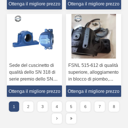
Ottenga il migliore prezzo
Ottenga il migliore prezzo
l'alloggio
FSK
320*880*630mm del
blocco
Sede del cuscinetto di
FSNL 515-612 di qualità
qualità dello SN 318 di
superiore, alloggiamento
serie premio dello SN
in blocco di piombo,
per il dispositivo
bassa frizione e lunga
Ottenga il migliore prezzo
Ottenga il migliore prezzo
trasportatore del frantoio
durata
1
2
3
4
5
6
7
8