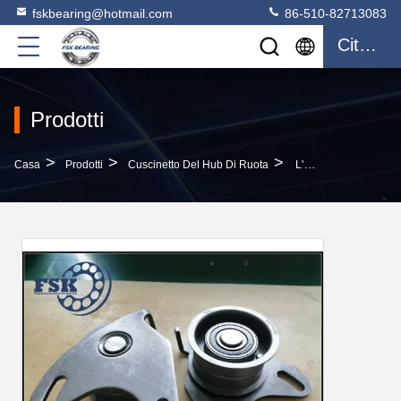
fskbearing@hotmail.com
86-510-82713083
Citazione
Prodotti
>
>
>
Casa
Prodotti
Cuscinetto Del Hub Di Ruota
L'OEM Silenzioso Della Puleggia Di Rinvio Del Tenditore Della Cinghia Di Sincronizzazione 24317-42020 Gradua Il Cuscinetto Secondo La Misura Automobilistico