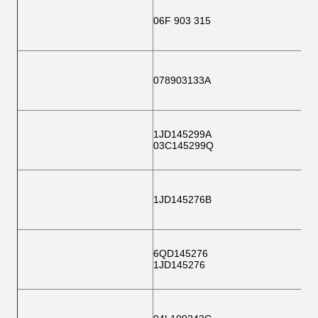
06F 903 315
078903133A
1JD145299A
03C145299Q
1JD145276B
6QD145276
1JD145276