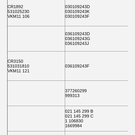
CR1892
030109243D
531025230
030109243K
VKM11 106
030109243F
036109243D
036109243G
036109243J
CR3150
531031810
036109243F
VKM11 121
377260299
999313
021 145 299 B
021 145 299 C
1 106830
1669984