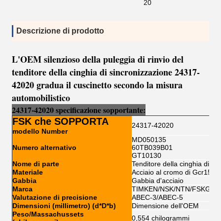
20
Descrizione di prodotto
L'OEM silenzioso della puleggia di rinvio del
tenditore della cinghia di sincronizzazione 24317-
42020 gradua il cuscinetto secondo la misura
automobilistico
24317-42020
specificazione sopportante
:
FSK che SOPPORTA
24317-42020
modello Number
MD050135
Numero alternativo
60TB039B01
GT10130
Nome di parte
Tenditore della cinghia di si
Materiale
Acciaio al cromo di Gcr15
Gabbia
Gabbia d'acciaio
Marca
TIMKEN/NSK/NTN/FSKG/K
Valutazione di precisione
ABEC-3/ABEC-5
Dimensioni (millimetro) (d*D*b)
Dimensione dell'OEM
Peso/Massachussets
0,554 chilogrammi