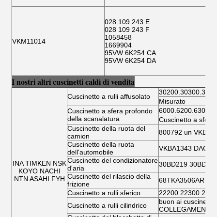
028 109 243 E
028 109 243 F
1058458
VKM11014
1669904
95VW 6K254 CA
95VW 6K254 DA
I nostri altri cuscinetti caldi di vendita
30200.30300.3220
Cuscinetto a rulli affusolato
Misurato
6000.6200.6300.6
Cuscinetto a sfera profondo
della scanalatura
Cuscinetto a sfera
Cuscinetto della ruota del
800792 un VKBA 
camion
Cuscinetto della ruota
VKBA1343 DAC346
dell'automobile
Cuscinetto del condizionatore
INA TIMKEN NSK
30BD219 30BD40
d'aria
KOYO NACHI
Cuscinetto del rilascio della
NTN ASAHI FYH
68TKA3506AR TK
frizione
Cuscinetto a rulli sferico
22200 22300 2300
buon ai cuscinetti a
Cuscinetto a rulli cilindrico
COLLEGAMENTO