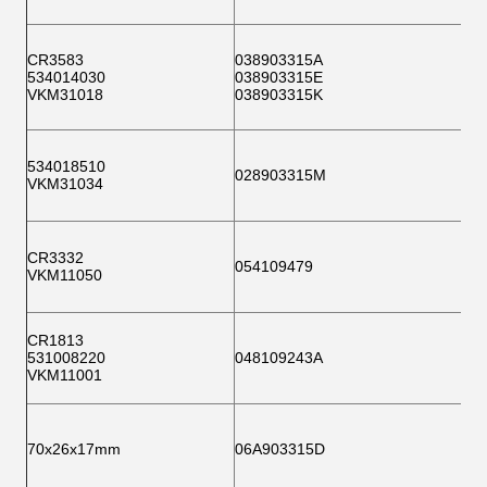
CR3583
038903315A
534014030
038903315E
VKM31018
038903315K
534018510
028903315M
VKM31034
CR3332
054109479
VKM11050
CR1813
531008220
048109243A
VKM11001
70x26x17mm
06A903315D