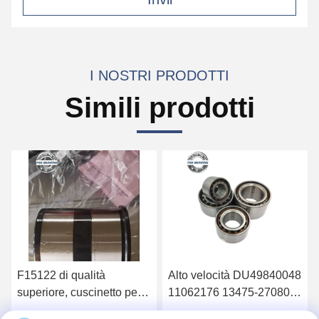
I NOSTRI PRODOTTI
Simili prodotti
F15122 di qualità
Alto velocità DU49840048
C00
superiore, cuscinetto per
11062176 13475-27080
cus
ruote 90*160*125mm
Cuscinetti di mozzo delle
Gcr