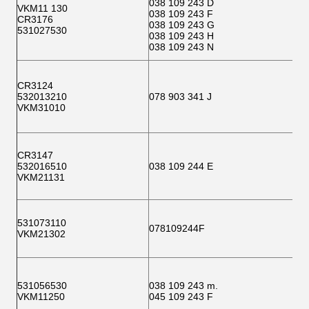
038 109 243 D
VKM11 130
038 109 243 F
CR3176
038 109 243 G
531027530
038 109 243 H
038 109 243 N
CR3124
532013210
078 903 341 J
VKM31010
CR3147
532016510
038 109 244 E
VKM21131
531073110
078109244F
VKM21302
531056530
038 109 243 m.
VKM11250
045 109 243 F