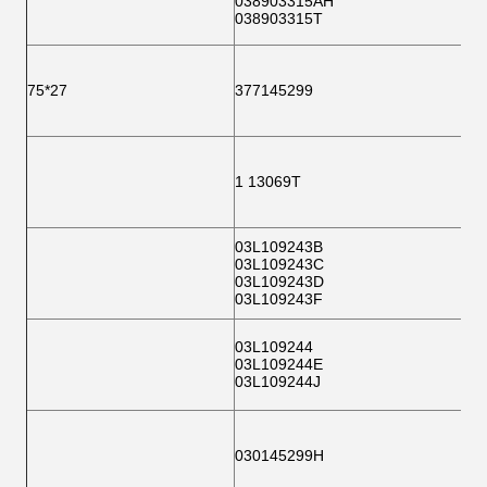
038903315AH
038903315T
75*27
377145299
1 13069T
03L109243B
03L109243C
03L109243D
03L109243F
03L109244
03L109244E
03L109244J
030145299H