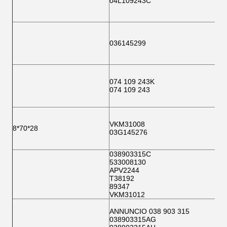
04L109243C
036145299
074 109 243K
074 109 243
VKM31008
8*70*28
03G145276
038903315C
533008130
APV2244
T38192
89347
VKM31012
ANNUNCIO 038 903 315
038903315AG