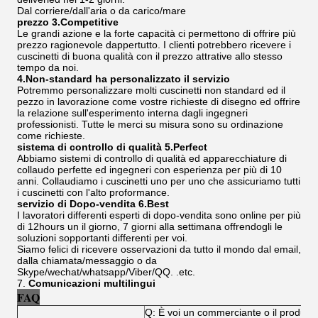
Dal corriere/dall'aria o da carico/mare
prezzo 3.Competitive
Le grandi azione e la forte capacità ci permettono di offrire più
prezzo ragionevole dappertutto. I clienti potrebbero ricevere i
cuscinetti di buona qualità con il prezzo attrative allo stesso
tempo da noi.
4.Non-standard ha personalizzato il servizio
Potremmo personalizzare molti cuscinetti non standard ed il
pezzo in lavorazione come vostre richieste di disegno ed offrire
la relazione sull'esperimento interna dagli ingegneri
professionisti. Tutte le merci su misura sono su ordinazione
come richieste.
sistema di controllo di qualità 5.Perfect
Abbiamo sistemi di controllo di qualità ed apparecchiature di
collaudo perfette ed ingegneri con esperienza per più di 10
anni. Collaudiamo i cuscinetti uno per uno che assicuriamo tutti
i cuscinetti con l'alto proformance.
servizio di Dopo-vendita 6.Best
I lavoratori differenti esperti di dopo-vendita sono online per più
di 12hours un il giorno, 7 giorni alla settimana offrendogli le
soluzioni sopportanti differenti per voi.
Siamo felici di ricevere osservazioni da tutto il mondo dal email,
dalla chiamata/messaggio o da
Skype/wechat/whatsapp/Viber/QQ. .etc.
7.
Comunicazioni multilingui
FAQ
Q: È voi un commerciante o il produtt