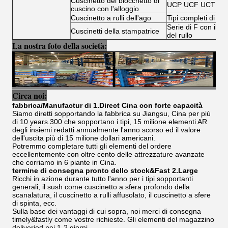
Cuscinetto del blocchetto di
UCP UCF UCT UC
cuscino con l'alloggio
Cuscinetto a rulli dell'ago
Tipi completi di cusc
Serie di F con il rul
Cuscinetti della stampatrice
del rullo
La nostra foto della società:
Circa noi:
fabbrica/Manufactur di 1.Direct Cina con forte capacità
Siamo diretti sopportando la fabbrica su Jiangsu, Cina per più
di 10 years.300 che sopportano i tipi, 15 milione elementi AR
degli insiemi redatti annualmente l'anno scorso ed il valore
dell'uscita più di 15 milione dollari americani.
Potremmo completare tutti gli elementi del ordere
eccellentemente con oltre cento delle attrezzature avanzate
che corriamo in 6 piante in Cina.
termine di consegna pronto dello stock&Fast 2.Large
Ricchi in azione durante tutto l'anno per i tipi sopportanti
generali, il sush come cuscinetto a sfera profondo della
scanalatura, il cuscinetto a rulli affusolato, il cuscinetto a sfere
di spinta, ecc.
Sulla base dei vantaggi di cui sopra, noi merci di consegna
timely&fastly come vostre richieste. Gli elementi del magazzino
deliveried nei 1-2 giorni.