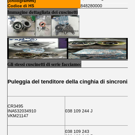
(chilogrammi)
Codice di HS
848280000
Immagine dettagliata dei cuscinetti
Gli stessi cuscinetti di serie facciamo:
Puleggia del tenditore della cinghia di sincronizz
CR3495
INA532034910
038 109 244 J
VKM21147
038 109 243