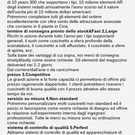
di 10 years.300 che sopportano i tipi, 15 milione elementi AR
degli insiemi redatti annualmente l'anno scorso ed il valore
dell'uscita più di 15 milione dollari americani.
Potremmo completare tutti gli elementi del ordere
eccellentemente con oltre cento delle attrezzature avanzate
che corriamo in 6 piante in Cina.
termine di consegna pronto dello stock&Fast 2.Large
Ricchi in azione durante tutto l'anno per i tipi sopportanti
generali, il sush come cuscinetto a sfera profondo della
scanalatura, il cuscinetto a rulli affusolato, il cuscinetto a sfere
di spinta, ecc.
Sulla base dei vantaggi di cui sopra, noi merci di consegna
timely&fastly come vostre richieste. Gli elementi del magazzino
deliveried nei 1-2 giorni.
Dal corriere/dall'aria o da carico/mare
prezzo 3.Competitive
Le grandi azione e la forte capacità ci permettono di offrire più
prezzo ragionevole dappertutto. I clienti potrebbero ricevere i
cuscinetti di buona qualità con il prezzo attrative allo stesso
tempo da noi.
servizio su misura 4.Non-standard
Potremmo personalizzare molti cuscinetti non standard ed il
pezzo in lavorazione come vostre richieste di disegno ed offrire
la relazione sull'esperimento interna dagli ingegneri
professionisti. Tutte le merci su misura sono su ordinazione
come richieste.
sistema di controllo di qualità 5.Perfect
Abbiamo sistemi di controllo di qualità ed apparecchiature di