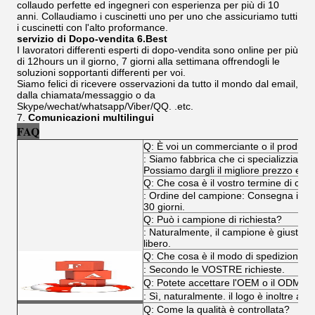
collaudo perfette ed ingegneri con esperienza per più di 10
anni. Collaudiamo i cuscinetti uno per uno che assicuriamo tutti
i cuscinetti con l'alto proformance.
servizio di Dopo-vendita 6.Best
I lavoratori differenti esperti di dopo-vendita sono online per più
di 12hours un il giorno, 7 giorni alla settimana offrendogli le
soluzioni sopportanti differenti per voi.
Siamo felici di ricevere osservazioni da tutto il mondo dal email,
dalla chiamata/messaggio o da
Skype/wechat/whatsapp/Viber/QQ. .etc.
7.
Comunicazioni multilingui
FAQ
Q: È voi un commerciante o il produtt
: Siamo fabbrica che ci specializziamo in
Possiamo dargli il migliore prezzo ed il
Q: Che cosa è il vostro termine di co
: Ordine del campione: Consegna immed
30 giorni.
Q: Può i campione di richiesta?
: Naturalmente, il campione è giusto 
libero.
Q: Che cosa è il modo di spedizione?
: Secondo le VOSTRE richieste.
Q: Potete accettare l'OEM o il ODM?
: Sì, naturalmente. il logo è inoltre acce
Q: Come la qualità è controllata?