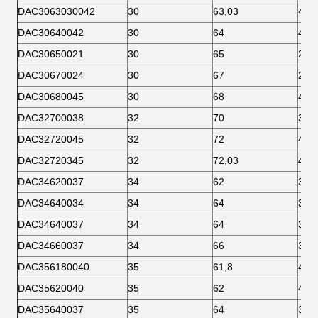
DAC3063030042
30
63,03
42
DAC30640042
30
64
42
DAC30650021
30
65
21
DAC30670024
30
67
24
DAC30680045
30
68
45
DAC32700038
32
70
38
DAC32720045
32
72
45
DAC32720345
32
72,03
45
DAC34620037
34
62
37
DAC34640034
34
64
34
DAC34640037
34
64
37
DAC34660037
34
66
37
DAC356180040
35
61,8
40
DAC35620040
35
62
40
DAC35640037
35
64
37