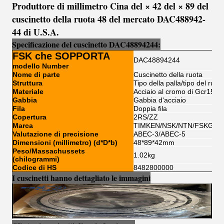
Produttore di millimetro Cina del × 42 del × 89 del
cuscinetto della ruota 48 del mercato DAC488942-
44 di U.S.A.
Specificazione
del cuscinetto
DAC48894244
:
FSK che SOPPORTA
DAC48894244
modello Number
Nome di parte
Cuscinetto della ruota
Struttura
Tipo della palla/tipo del rullo
Materiale
Acciaio al cromo di Gcr15
Gabbia
Gabbia d'acciaio
Fila
Doppia fila
Copertura
2RS/ZZ
Marca
TIMKEN/NSK/NTN/FSKG/K
Valutazione di precisione
ABEC-3/ABEC-5
Dimensioni (millimetro) (d*D*b)
48*89*42mm
Peso/Massachussets
1.02kg
(chilogrammi)
Codice di HS
8482800000
I cuscinetti hanno dettagliato le immagini