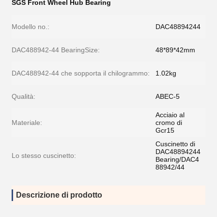
SGS Front Wheel Hub Bearing
Modello no.:
DAC48894244
DAC488942-44 BearingSize:
48*89*42mm
DAC488942-44 che sopporta il chilogrammo:
1.02kg
Qualità:
ABEC-5
Acciaio al
Materiale:
cromo di
Gcr15
Cuscinetto di
DAC48894244
Lo stesso cuscinetto:
Bearing/DAC4
88942/44
Descrizione di prodotto