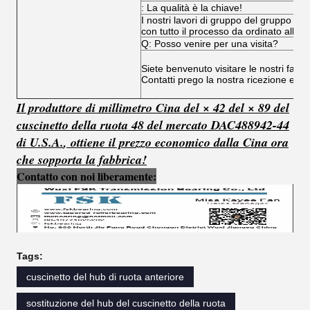
: La qualità è la chiave!
I nostri lavori di gruppo del gruppo e de
con tutto il processo da ordinato allo s
Q: Posso venire per una visita?
Siete benvenuto visitare le nostri fabbr
Contatti prego la nostra ricezione e v
Il produttore di millimetro Cina del × 42 del × 89 del
cuscinetto della ruota 48 del mercato DAC488942-44
di U.S.A.
,
ottiene
il
prezzo
economico
dalla Cina ora
che sopporta la fabbrica!
Contatto con noi liberamente:
Tags:
cuscinetto del hub di ruota anteriore
sostituzione del hub del cuscinetto della ruota