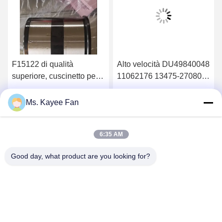
F15122 di qualità
Alto velocità DU49840048
superiore, cuscinetto per
11062176 13475-27080
ruote 90*160*125mm
Cuscinetti di mozzo delle
ruote 49X84X48mm
Ottenga il migliore prezzo
Ottenga il migliore prezzo
Ms. Kayee Fan
Acciaio di alta qualità
6:35 AM
Good day, what product are you looking for?
WUXI FSK TRANSMISSION BEARING CO.,
LTD