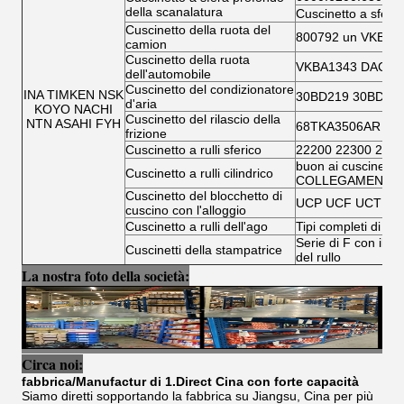
della scanalatura
Cuscinetto a sfera
Cuscinetto della ruota del
800792 un VKBA 
camion
Cuscinetto della ruota
VKBA1343 DAC346
dell'automobile
Cuscinetto del condizionatore
INA TIMKEN NSK
30BD219 30BD40
d'aria
KOYO NACHI
Cuscinetto del rilascio della
NTN ASAHI FYH
68TKA3506AR TK
frizione
Cuscinetto a rulli sferico
22200 22300 2300
buon ai cuscinetti a
Cuscinetto a rulli cilindrico
COLLEGAMENTO
Cuscinetto del blocchetto di
UCP UCF UCT UC
cuscino con l'alloggio
Cuscinetto a rulli dell'ago
Tipi completi di cusc
Serie di F con il rul
Cuscinetti della stampatrice
del rullo
La nostra foto della società:
Circa noi:
fabbrica/Manufactur di 1.Direct Cina con forte capacità
Siamo diretti sopportando la fabbrica su Jiangsu, Cina per più