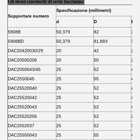
Gli stessi cuscinetti di serie facciamo:
Specificazione (millimetri)
Sopportare numero
d
D
B
5908B
50,379
82
34
5908BD
50,379
81,883
33
DAC20420030/29
20
42
29
DAC20500206
20
50
20,6
DAC2050043/45
25
52
45
DAC2550045
25
55
45
DAC25520040
25
52
40
DAC25520042
25
52
42
DAC25520043
25
52
43
DAC25520206
25
52
20,6
DAC2552037
25
52
37
DAC25550043
25
55
43