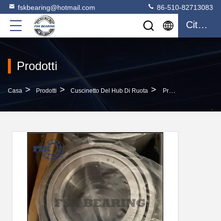
fskbearing@hotmail.com
86-510-82713083
Citazione
Prodotti
>
>
>
Casa
Prodotti
Cuscinetto Del Hub Di Ruota
Produttore Del Mercato DAC48894244 Front Wheel Bearing Automobile Parts Cina Di U.S.A.