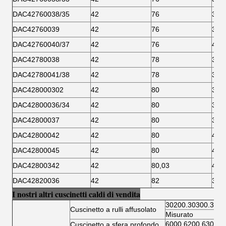
DAC42760038/35
42
76
35
DAC42760039
42
76
39
DAC42760040/37
42
76
40
DAC42780038
42
78
38
DAC42780041/38
42
78
38
DAC428000302
42
80
30,2
DAC42800036/34
42
80
34
DAC42800037
42
80
37
DAC42800042
42
80
42
DAC42800045
42
80
45
DAC42800342
42
80,03
42
DAC42820036
42
82
36
I nostri altri cuscinetti caldi di vendita
30200.30300.3220
Cuscinetto a rulli affusolato
Misurato
6000.6200.6300.6
Cuscinetto a sfera profondo