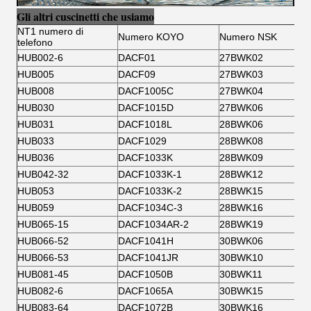
Gli altri cuscinetti che usiamo
NT1 numero di
Numero KOYO
Numero NSK
telefono
HUB002-6
DACF01
27BWK02
HUB005
DACF09
27BWK03
HUB008
DACF1005C
27BWK04
HUB030
DACF1015D
27BWK06
HUB031
DACF1018L
28BWK06
HUB033
DACF1029
28BWK08
HUB036
DACF1033K
28BWK09
HUB042-32
DACF1033K-1
28BWK12
HUB053
DACF1033K-2
28BWK15
HUB059
DACF1034C-3
28BWK16
HUB065-15
DACF1034AR-2
28BWK19
HUB066-52
DACF1041H
30BWK06
HUB066-53
DACF1041JR
30BWK10
HUB081-45
DACF1050B
30BWK11
HUB082-6
DACF1065A
30BWK15
HUB083-64
DACF1072B
30BWK16