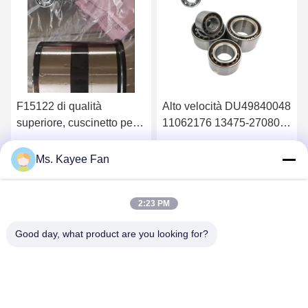
F15122 di qualità
Alto velocità DU49840048
superiore, cuscinetto per
11062176 13475-27080
ruote 90*160*125mm
Cuscinetti di mozzo delle
ruote 49X84X48mm
Ottenga il migliore prezzo
Ottenga il migliore prezzo
Ms. Kayee Fan
Acciaio di alta qualità
2:23 PM
Good day, what product are you looking for?
WUXI FSK TRANSMISSION BEARING CO.,
LTD