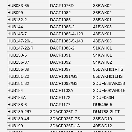
HUB083-65
DACF1076D
33BWK02
HUB099
DACF1082
36BWK02
HUB132-2
DACF1085
38BWK01
HUB144
DACF1085-2
41BWK03
HUB145-7
DACF1085-4-123
43BWK01
HUB147-20/L
DACF1085-5-140
43BWK03
HUB147-22/R
DACF1086-2
51KWH01
HUB150-5
DACF1091
54KWH01
HUB156-37
DACF1092
54KWH02
HUB156-39
DACF1097
55BWKH01RHS
HUB181-22
DACF1091/G3
55BWKH01LHS
HUB181-32
DACF1092/G3
2DUF58BWK038
HUB184
DACF1102A
2DUF50KWH01EJB
HUB184A
DACF1172
2DUF053N
HUB188-6
DACF1177
DU5496-5
HUB189-2/R
3DACF026F-7
DU4788-2LFT
HUB189-4/L
3DACF026F-7S
38BWD10
HUB199
3DACF026F-1A
40BWD12