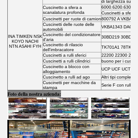
di larghezza super
6000.6200.6300.6
Cuscinetto a sfera a
scanalatura profonda
Cuscinetti a sfera 
Cuscinetti per ruote di camion
800792 A VKBA 5
Cuscinetti delle ruote delle
VKBA1343 DAC346
automobili
Cuscinetto del condizionatore
INA TIMKEN NSK
30BD219 30BD40
d'aria
KOYO NACHI
Cuscinetto di rilascio
NTN ASAHI FYH
TK701A1 78TK14
dell'imbracatore
Cuscinetti a rulli sferici
22200 22300 230
Cuscinetti a rulli cilindrici
buono per i cuscinet
Cuscinetto a blocco con
UCP UCF UCT UC
alloggiamento
Cuscinetto a rulli ad ago
Altri tipi completi d
Cuscinetti per macchine da
Serie F con rullo ad
stampa
Foto della nostra azienda: