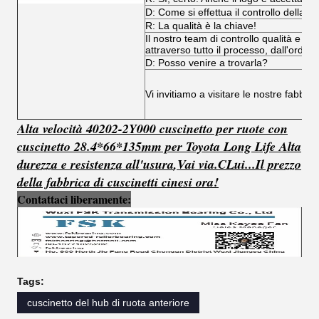
D: Come si effettua il controllo della qu
R: La qualità è la chiave!
Il nostro team di controllo qualità e il
attraverso tutto il processo, dall'ordine
D: Posso venire a trovarla?
Vi invitiamo a visitare le nostre fabbri
Alta velocità 40202-2Y000 cuscinetto per ruote con
cuscinetto 28.4*66*135mm per Toyota Long Life Alta
durezza e resistenza all'usura
,
Vai via.
C
Lui...
Il prezzo
della fabbrica di cuscinetti cinesi ora!
Contattaci liberamente:
Tags:
cuscinetto del hub di ruota anteriore