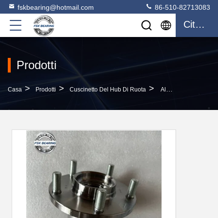
fskbearing@hotmail.com
86-510-82713083
Citazione
Prodotti
>
>
>
Casa
Prodotti
Cuscinetto Del Hub Di Ruota
Alta Velocità 40202-2Y000 Cuscinetto Per Ruote Con Cuscinetto 28.4*66*135mm Per Toyota Long Life Alta Durezza E Resistenza All'usura