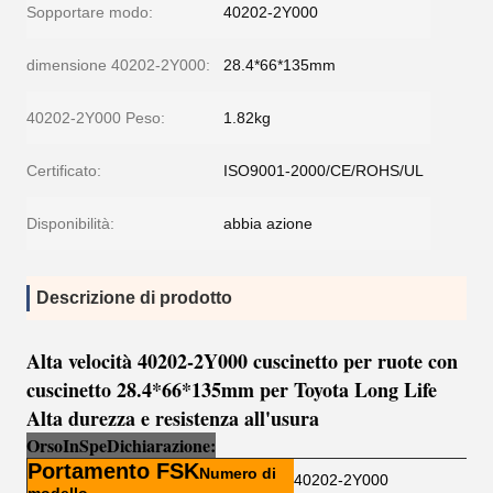
Sopportare modo:
40202-2Y000
dimensione 40202-2Y000:
28.4*66*135mm
40202-2Y000 Peso:
1.82kg
Certificato:
ISO9001-2000/CE/ROHS/UL
Disponibilità:
abbia azione
Descrizione di prodotto
Alta velocità 40202-2Y000 cuscinetto per ruote con
cuscinetto 28.4*66*135mm per Toyota Long Life
Alta durezza e resistenza all'usura
Orso
I
n
Sp
e
Dichiarazione:
Portamento FSK
Numero di
40202-2Y000