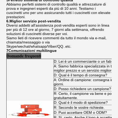
5Perfetto sistema di controllo qualità
Abbiamo perfetti sistemi di controllo qualità e attrezzature di
prova e ingegneri esperti da più di 10 anni. Testiamo i
cuscinetti uno per uno assicurando tutti i cuscinetti con elevate
prestazioni.
6.Miglior servizio post-vendita
Diversi addetti all'assistenza post-vendita esperti sono in linea
per più di 12 ore al giorno, 7 giorni alla settimana, offrendo
soluzioni di cuscinetti diverse per voi.
Siamo lieti di ricevere commenti da tutto il mondo via e-mail,
chiamata/messaggio o via
Skype/wechat/whatsapp/Viber/QQ..etc.
7Comunicazioni multilingue
Domande frequenti
D: Lei è un commerciante o un fabbri
A: Siamo fabbrica specializzata in tutti i
miglior prezzo e un servizio migliore.
D: Qual è il tempo di consegna?
A: Ordine di campione: consegna immedi
giorni.
D: Posso richiedere un campione?
R: Certo, il campione va bene e poss
gratuitamente.
D: Qual è il modo di spedizione?
R: Secondo le vostre richieste.
D: Puoi accettare OEM o ODM?
R: Sì, certo. Anche il logo è accettabile