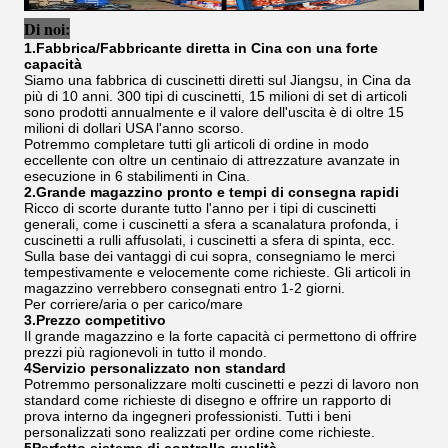
Di noi:
1.Fabbrica/Fabbricante diretta in Cina con una forte
capacità
Siamo una fabbrica di cuscinetti diretti sul Jiangsu, in Cina da
più di 10 anni. 300 tipi di cuscinetti, 15 milioni di set di articoli
sono prodotti annualmente e il valore dell'uscita è di oltre 15
milioni di dollari USA l'anno scorso.
Potremmo completare tutti gli articoli di ordine in modo
eccellente con oltre un centinaio di attrezzature avanzate in
esecuzione in 6 stabilimenti in Cina.
2.Grande magazzino pronto e tempi di consegna rapidi
Ricco di scorte durante tutto l'anno per i tipi di cuscinetti
generali, come i cuscinetti a sfera a scanalatura profonda, i
cuscinetti a rulli affusolati, i cuscinetti a sfera di spinta, ecc.
Sulla base dei vantaggi di cui sopra, consegniamo le merci
tempestivamente e velocemente come richieste. Gli articoli in
magazzino verrebbero consegnati entro 1-2 giorni.
Per corriere/aria o per carico/mare
3.Prezzo competitivo
Il grande magazzino e la forte capacità ci permettono di offrire
prezzi più ragionevoli in tutto il mondo.
4Servizio personalizzato non standard
Potremmo personalizzare molti cuscinetti e pezzi di lavoro non
standard come richieste di disegno e offrire un rapporto di
prova interno da ingegneri professionisti. Tutti i beni
personalizzati sono realizzati per ordine come richieste.