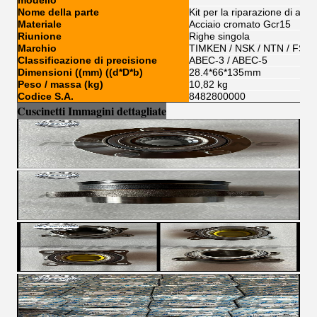
modello
Nome della parte
Kit per la riparazione di auto
Materiale
Acciaio cromato Gcr15
Riunione
Righe singola
Marchio
TIMKEN / NSK / NTN / FSKG
Classificazione di precisione
ABEC-3 / ABEC-5
Dimensioni ((mm) ((d*D*b)
28.4*66*135mm
Peso / massa (kg)
10,82 kg
Codice S.A.
8482800000
Cuscinetti Immagini dettagliate