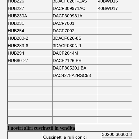
HUB226
3DACF026F-1AS
40BWD16
HUB227
DACF309971AC
40BWD17
HUB230A
DACF309981A
HUB231
DACF7001
HUB254
DACF7002
HUB280-2
3DACF026-8S
HUB283-6
3DACF030N-1
HUB294
DACF2044M
HUB80-27
DACF2126 PR
DACF805201 BA
DAC4278A2RSC53
I nostri altri cuscinetti in vendita
30200.30300.3220
Cuscinetti a rulli conici