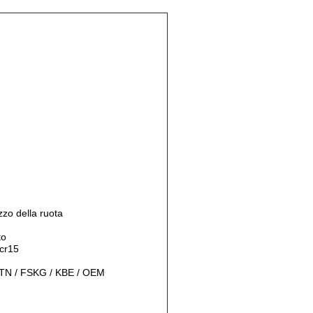
zo della ruota
to
cr15
TN / FSKG / KBE / OEM