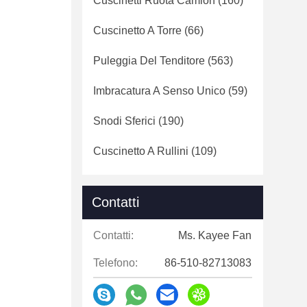
Cuscinetti Ruota Camion
(160)
Cuscinetto A Torre
(66)
Puleggia Del Tenditore
(563)
Imbracatura A Senso Unico
(59)
Snodi Sferici
(190)
Cuscinetto A Rullini
(109)
Contatti
Contatti:
Ms. Kayee Fan
Telefono:
86-510-82713083