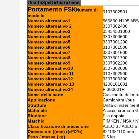
Orso
I
n
Sp
e
Dichiarazione:
Portamento FSK
Numero di
3107302501
modello
Numero alternativo1
566830.H195 ABS
Numero alternativo 2
3307302400
Numero alternativo3
03434301000
Numero alternativo4
3307300600
Numero alternativo5
3307301200
Numero alternativo6
3107301500
Numero alternativo7
3307301600
Numero alternativo8
3307301700
Numero alternativo9
3307302200
Numero alternativo10
3307302600
Numero alternativo 11
3107302900
Numero alternativo12
3307303300
Numero alternativo 13
4200101601
Numero alternativo14
F 300001R
Nome della parte
Cuscinetto del moz
Applicazione
Camion/trail/bus
Struttura
Unità di inserimen
Materiale
Acciaio cromato G
Riunione
Fila doppia
Marchio
TIMKEN / NSK / N
Classificazione di precisione
ABEC-3 / ABEC-5
Dimensioni ((mm) ((d*D*b)
82*138*110 mm
Peso / massa (kg)
6.5 kg