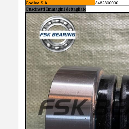
Codice S.A.
8482800000
Cuscinetti Immagini dettagliate