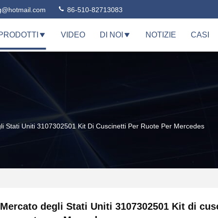
ng@hotmail.com
86-510-82713083
PRODOTTI
VIDEO
DI NOI
NOTIZIE
CASI
i Stati Uniti 3107302501 Kit Di Cuscinetti Per Ruote Per Mercedes
Mercato degli Stati Uniti 3107302501 Kit di cusc