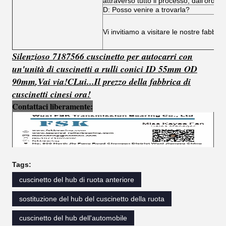
attraverso tutto il processo, dall'ordine
D: Posso venire a trovarla?
Vi invitiamo a visitare le nostre fabbri
Silenzioso 7187566 cuscinetto per autocarri con
un'unità di cuscinetti a rulli conici ID 55mm OD
90mm
,
Vai via!
C
Lui...
Il prezzo della fabbrica di
cuscinetti cinesi ora!
Contattaci liberamente:
Tags:
cuscinetto del hub di ruota anteriore
sostituzione del hub del cuscinetto della ruota
cuscinetto del hub dell'automobile