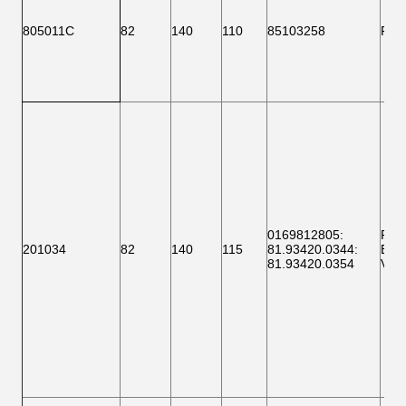
805011C
82
140
110
85103258
F 1
0169812805
:
F 1
201034
82
140
115
81.93420.0344
:
BTH
81.93420.0354
VKB