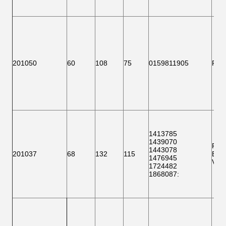
201050
60
108
75
0159811905
F 1
1413785
1439070
F 1
1443078
201037
68
132
115
BTH
1476945
VKB
1724482
1868087
: