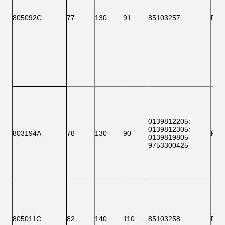
805092C
77
130
91
85103257
F 1
0139812205
:
0139812305
:
803194A
78
130
90
F 1
0139819805
9753300425
805011C
82
140
110
85103258
F 1