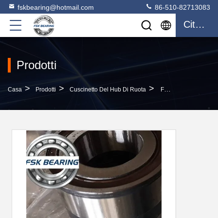
fskbearing@hotmail.com
86-510-82713083
Citazione
Prodotti
>
>
>
Casa
Prodotti
Cuscinetto Del Hub Di Ruota
FSK 201034 Cuscinetto Delle Ruote Posteriori 82*140*115mm Parti Di Camion Per MAN