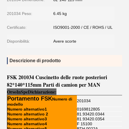
201034 Peso:
6.45 kg
Certificato:
ISO9001-2000 / CE / ROHS / UL
Disponibilità:
Avere scorte
Descrizione di prodotto
FSK 201034 Cuscinetto delle ruote posteriori
82*140*115mm Parti di camion per MAN
Orso
I
n
Sp
e
Dichiarazione:
Portamento FSK
Numero di
201034
modello
Numero alternativo1
0169812805
Numero alternativo 2
81.93420.0344
Numero alternativo3
81.93420.0354
Numero alternativo4
F 15100
Numero alternativo5
BTH 0022A