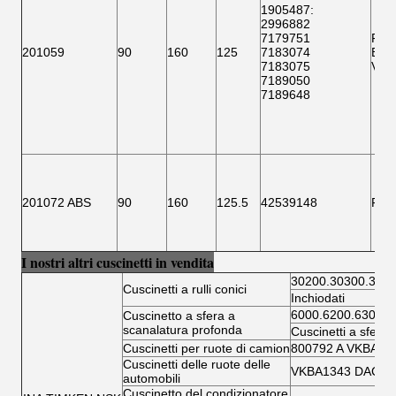
1905487:
2996882
7179751
F15
201059
90
160
125
7183074
BTH
7183075
VKB
7189050
7189648
201072 ABS
90
160
125.5
42539148
F 1
I nostri altri cuscinetti in vendita
30200.30300.3220
Cuscinetti a rulli conici
Inchiodati
6000.6200.6300.6
Cuscinetto a sfera a
scanalatura profonda
Cuscinetti a sfera 
Cuscinetti per ruote di camion
800792 A VKBA 5
Cuscinetti delle ruote delle
VKBA1343 DAC346
automobili
Cuscinetto del condizionatore