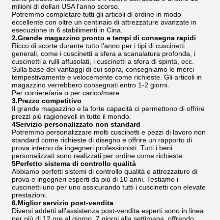
milioni di dollari USA l'anno scorso.
Potremmo completare tutti gli articoli di ordine in modo
eccellente con oltre un centinaio di attrezzature avanzate in
esecuzione in 6 stabilimenti in Cina.
2.Grande magazzino pronto e tempi di consegna rapidi
Ricco di scorte durante tutto l'anno per i tipi di cuscinetti
generali, come i cuscinetti a sfera a scanalatura profonda, i
cuscinetti a rulli affusolati, i cuscinetti a sfera di spinta, ecc.
Sulla base dei vantaggi di cui sopra, consegniamo le merci
tempestivamente e velocemente come richieste. Gli articoli in
magazzino verrebbero consegnati entro 1-2 giorni.
Per corriere/aria o per carico/mare
3.Prezzo competitivo
Il grande magazzino e la forte capacità ci permettono di offrire
prezzi più ragionevoli in tutto il mondo.
4Servizio personalizzato non standard
Potremmo personalizzare molti cuscinetti e pezzi di lavoro non
standard come richieste di disegno e offrire un rapporto di
prova interno da ingegneri professionisti. Tutti i beni
personalizzati sono realizzati per ordine come richieste.
5Perfetto sistema di controllo qualità
Abbiamo perfetti sistemi di controllo qualità e attrezzature di
prova e ingegneri esperti da più di 10 anni. Testiamo i
cuscinetti uno per uno assicurando tutti i cuscinetti con elevate
prestazioni.
6.Miglior servizio post-vendita
Diversi addetti all'assistenza post-vendita esperti sono in linea
per più di 12 ore al giorno, 7 giorni alla settimana, offrendo