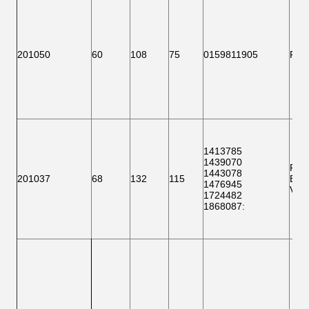
201050
60
108
75
0159811905
F 1
1413785
1439070
F 1
1443078
201037
68
132
115
BTH
1476945
VKB
1724482
1868087
: