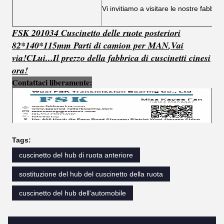
Vi invitiamo a visitare le nostre fabbri
FSK 201034 Cuscinetto delle ruote posteriori
82*140*115mm Parti di camion per MAN
,
Vai
via!
C
Lui...
Il prezzo della fabbrica di cuscinetti cinesi
ora!
Contattaci liberamente:
Tags:
cuscinetto del hub di ruota anteriore
sostituzione del hub del cuscinetto della ruota
cuscinetto del hub dell'automobile