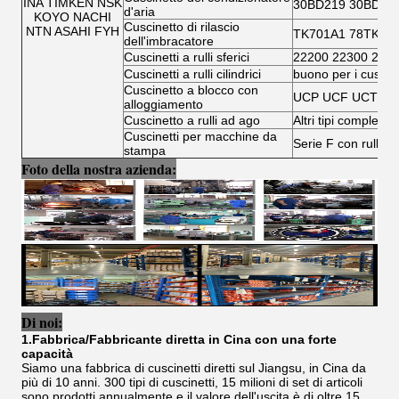
INA TIMKEN NSK
30BD219 30BD40
d'aria
KOYO NACHI
Cuscinetto di rilascio
NTN ASAHI FYH
TK701A1 78TK14
dell'imbracatore
Cuscinetti a rulli sferici
22200 22300 230
Cuscinetti a rulli cilindrici
buono per i cuscinet
Cuscinetto a blocco con
UCP UCF UCT UC
alloggiamento
Cuscinetto a rulli ad ago
Altri tipi completi d
Cuscinetti per macchine da
Serie F con rullo ad
stampa
Foto della nostra azienda:
Di noi:
1.Fabbrica/Fabbricante diretta in Cina con una forte
capacità
Siamo una fabbrica di cuscinetti diretti sul Jiangsu, in Cina da
più di 10 anni. 300 tipi di cuscinetti, 15 milioni di set di articoli
sono prodotti annualmente e il valore dell'uscita è di oltre 15