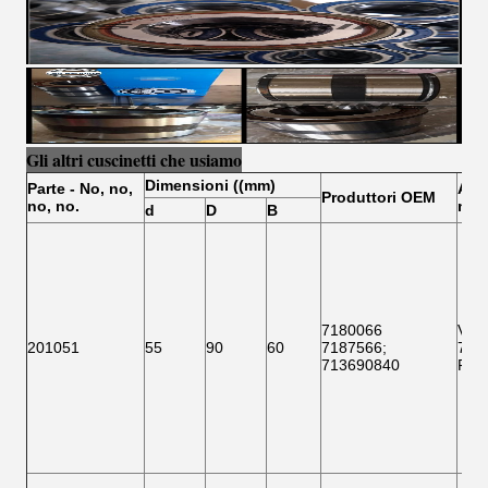
Gli altri cuscinetti che usiamo
Dimensioni ((mm)
Parte
- No, no,
Altri
Produttori OEM
no, no.
no, 
d
D
B
7180066
VKB
201051
55
90
60
7187566
;
718
713690840
F 1