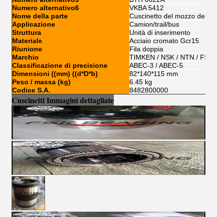
Numero alternativo6
VKBA 5412
Nome della parte
Cuscinetto del mozzo della 
Applicazione
Camion/trail/bus
Struttura
Unità di inserimento
Materiale
Acciaio cromato Gcr15
Riunione
Fila doppia
Marchio
TIMKEN / NSK / NTN / FSKG
Classificazione di precisione
ABEC-3 / ABEC-5
Dimensioni ((mm) ((d*D*b)
82*140*115 mm
Peso / massa (kg)
6.45 kg
Codice S.A.
8482800000
Cuscinetti Immagini dettagliate