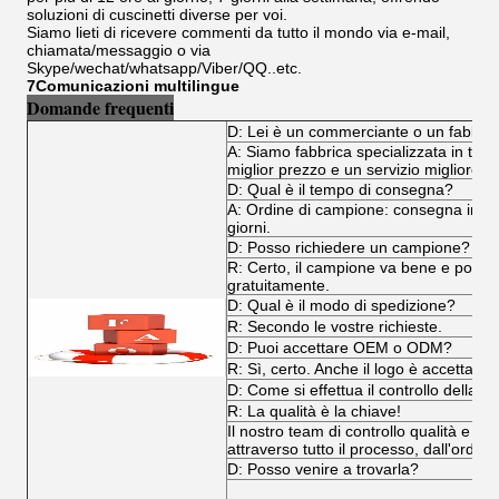
soluzioni di cuscinetti diverse per voi.
Siamo lieti di ricevere commenti da tutto il mondo via e-mail,
chiamata/messaggio o via
Skype/wechat/whatsapp/Viber/QQ..etc.
7Comunicazioni multilingue
Domande frequenti
D: Lei è un commerciante o un fabbri
A: Siamo fabbrica specializzata in tutti i
miglior prezzo e un servizio migliore.
D: Qual è il tempo di consegna?
A: Ordine di campione: consegna immedi
giorni.
D: Posso richiedere un campione?
R: Certo, il campione va bene e poss
gratuitamente.
D: Qual è il modo di spedizione?
R: Secondo le vostre richieste.
D: Puoi accettare OEM o ODM?
R: Sì, certo. Anche il logo è accettabile
D: Come si effettua il controllo della qu
R: La qualità è la chiave!
Il nostro team di controllo qualità e il
attraverso tutto il processo, dall'ordine
D: Posso venire a trovarla?