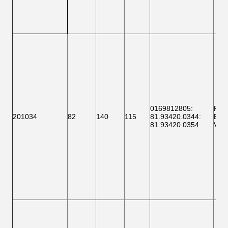
0169812805
:
F 1
201034
82
140
115
81.93420.0344
:
BTH
81.93420.0354
VKB