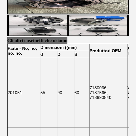
Gli altri cuscinetti che usiamo
Dimensioni ((mm)
Parte
- No, no,
Altri
Produttori OEM
no, no.
no, 
d
D
B
7180066
VKB
201051
55
90
60
7187566
;
718
713690840
F 1