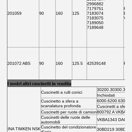
2996882
7179751
F15
201059
90
160
125
7183074
BTH
7183075
VKB
7189050
7189648
201072 ABS
90
160
125.5
42539148
F 1
I nostri altri cuscinetti in vendita
30200.30300.3220
Cuscinetti a rulli conici
Inchiodati
6000.6200.6300.6
Cuscinetto a sfera a
scanalatura profonda
Cuscinetti a sfera 
Cuscinetti per ruote di camion
800792 A VKBA 5
Cuscinetti delle ruote delle
VKBA1343 DAC346
automobili
Cuscinetto del condizionatore
INA TIMKEN NSK
30BD219 30BD40
d'aria