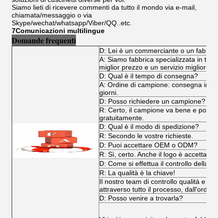
Siamo lieti di ricevere commenti da tutto il mondo via e-mail,
chiamata/messaggio o via
Skype/wechat/whatsapp/Viber/QQ..etc.
7Comunicazioni multilingue
Domande frequenti
D: Lei è un commerciante o un fabbri
A: Siamo fabbrica specializzata in tutti i
miglior prezzo e un servizio migliore.
D: Qual è il tempo di consegna?
A: Ordine di campione: consegna immedi
giorni.
D: Posso richiedere un campione?
R: Certo, il campione va bene e poss
gratuitamente.
D: Qual è il modo di spedizione?
R: Secondo le vostre richieste.
D: Puoi accettare OEM o ODM?
R: Sì, certo. Anche il logo è accettabile
D: Come si effettua il controllo della qu
R: La qualità è la chiave!
Il nostro team di controllo qualità e il
attraverso tutto il processo, dall'ordine
D: Posso venire a trovarla?