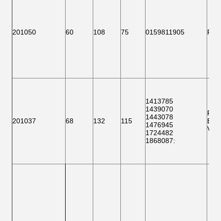
201050
60
108
75
0159811905
F 1
1413785
1439070
F 1
1443078
201037
68
132
115
BTH
1476945
VKB
1724482
1868087
: