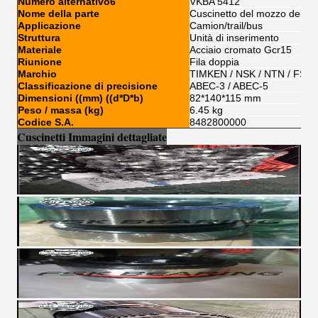
Numero alternativo6
VKBA 5412
Nome della parte
Cuscinetto del mozzo della 
Applicazione
Camion/trail/bus
Struttura
Unità di inserimento
Materiale
Acciaio cromato Gcr15
Riunione
Fila doppia
Marchio
TIMKEN / NSK / NTN / FSKG
Classificazione di precisione
ABEC-3 / ABEC-5
Dimensioni ((mm) ((d*D*b)
82*140*115 mm
Peso / massa (kg)
6.45 kg
Codice S.A.
8482800000
Cuscinetti Immagini dettagliate