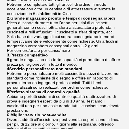
Potremmo completare tutti gli articoli di ordine in modo
eccellente con oltre un centinaio di attrezzature avanzate in
esecuzione in 6 stabilimenti in Cina.
2.Grande magazzino pronto e tempi di consegna rapidi
Ricco di scorte durante tutto l'anno per i tipi di cuscinetti
generali, come i cuscinetti a sfera a scanalatura profonda, i
cuscinetti a rulli affusolati, i cuscinetti a sfera di spinta, ecc.
Sulla base dei vantaggi di cui sopra, consegniamo le merci
tempestivamente e velocemente come richieste. Gli articoli in
magazzino verrebbero consegnati entro 1-2 giorni.
Per corriere/aria o per carico/mare
3.Prezzo competitivo
Il grande magazzino e la forte capacità ci permettono di offrire
prezzi più ragionevoli in tutto il mondo.
4Servizio personalizzato non standard
Potremmo personalizzare molti cuscinetti e pezzi di lavoro non
standard come richieste di disegno e offrire un rapporto di
prova interno da ingegneri professionisti. Tutti i beni
personalizzati sono realizzati per ordine come richieste.
5Perfetto sistema di controllo qualità
Abbiamo perfetti sistemi di controllo qualità e attrezzature di
prova e ingegneri esperti da più di 10 anni. Testiamo i
cuscinetti uno per uno assicurando tutti i cuscinetti con elevate
prestazioni.
6.Miglior servizio post-vendita
Diversi addetti all'assistenza post-vendita esperti sono in linea
per più di 12 ore al giorno, 7 giorni alla settimana, offrendo
soluzioni di cuscinetti diverse per voi.