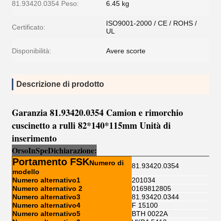
81.93420.0354 Peso:
6.45 kg
ISO9001-2000 / CE / ROHS /
Certificato:
UL
Disponibilità:
Avere scorte
Descrizione di prodotto
Garanzia 81.93420.0354 Camion e rimorchio
cuscinetto a rulli 82*140*115mm Unità di
inserimento
Orso
I
n
Sp
e
Dichiarazione:
Portamento FSK
Numero di
81.93420.0354
modello
Numero alternativo1
201034
Numero alternativo 2
0169812805
Numero alternativo3
81.93420.0344
Numero alternativo4
F 15100
Numero alternativo5
BTH 0022A