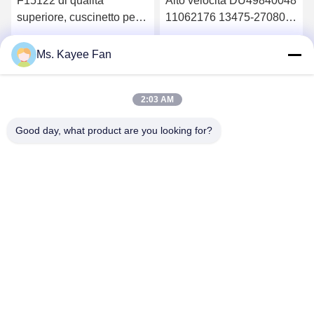
F15122 di qualità
Alto velocità DU49840048
superiore, cuscinetto per
11062176 13475-27080
ruote 90*160*125mm
Cuscinetti di mozzo delle
ruote 49X84X48mm
Ottenga il migliore prezzo
Ottenga il migliore prezzo
Ms. Kayee Fan
Acciaio di alta qualità
2:03 AM
Good day, what product are you looking for?
WUXI FSK TRANSMISSION BEARING CO.,
LTD
fskbearing@hotmail.com
86-510-82713083
No. 220 Middle Renmin Road, Distretto di Liangxi, Wuxi,
Jiangsu, Cina