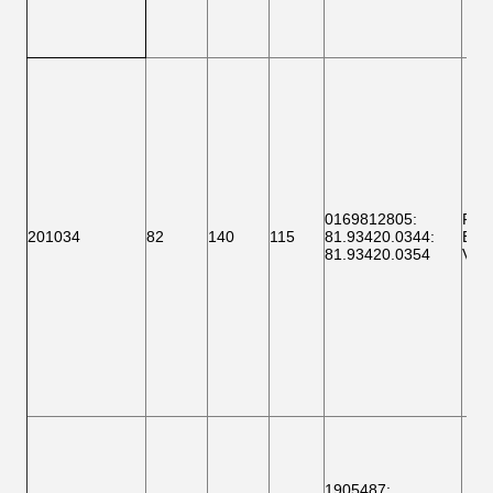
0169812805
:
F 1
201034
82
140
115
81.93420.0344
:
BTH
81.93420.0354
VKB
1905487: