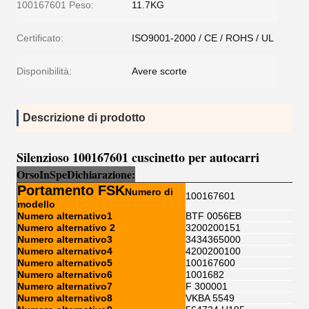
100167601 Peso:
11.7KG
Certificato:
ISO9001-2000 / CE / ROHS / UL
Disponibilità:
Avere scorte
Descrizione di prodotto
Silenzioso 100167601 cuscinetto per autocarri
Orso
I
n
Sp
e
Dichiarazione:
Portamento FSK
Numero di
100167601
modello
Numero alternativo1
BTF 0056EB
Numero alternativo 2
3200200151
Numero alternativo3
3434365000
Numero alternativo4
4200200100
Numero alternativo5
100167600
Numero alternativo6
1001682
Numero alternativo7
F 300001
Numero alternativo8
VKBA 5549