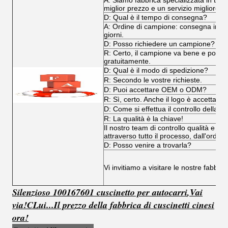
A: Siamo fabbrica specializzata in tutti i
miglior prezzo e un servizio migliore.
D: Qual è il tempo di consegna?
A: Ordine di campione: consegna immedi
giorni.
D: Posso richiedere un campione?
R: Certo, il campione va bene e poss
gratuitamente.
D: Qual è il modo di spedizione?
R: Secondo le vostre richieste.
D: Puoi accettare OEM o ODM?
R: Sì, certo. Anche il logo è accettabile
D: Come si effettua il controllo della qu
R: La qualità è la chiave!
Il nostro team di controllo qualità e il
attraverso tutto il processo, dall'ordine
D: Posso venire a trovarla?
Vi invitiamo a visitare le nostre fabbri
Silenzioso 100167601 cuscinetto per autocarri
,
Vai
via!
C
Lui...
Il prezzo della fabbrica di cuscinetti cinesi
ora!