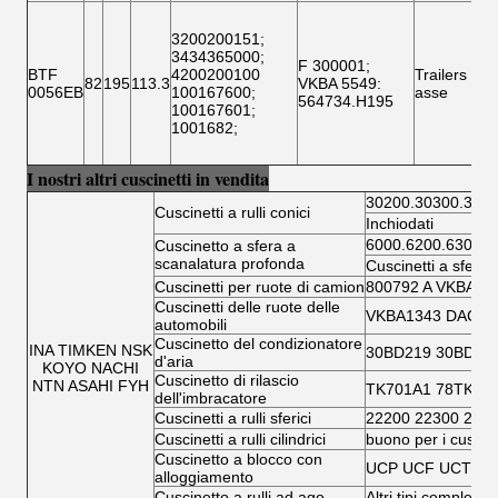
3200200151
;
3434365000
;
F 300001
;
BTF
4200200100
Trailers
82
195
113.3
VKBA 5549
:
SA
0056EB
100167600
;
asse
564734.H195
100167601
;
1001682
;
I nostri altri cuscinetti in vendita
30200.30300.3220
Cuscinetti a rulli conici
Inchiodati
6000.6200.6300.6
Cuscinetto a sfera a
scanalatura profonda
Cuscinetti a sfera 
Cuscinetti per ruote di camion
800792 A VKBA 5
Cuscinetti delle ruote delle
VKBA1343 DAC346
automobili
Cuscinetto del condizionatore
INA TIMKEN NSK
30BD219 30BD40
d'aria
KOYO NACHI
Cuscinetto di rilascio
NTN ASAHI FYH
TK701A1 78TK14
dell'imbracatore
Cuscinetti a rulli sferici
22200 22300 230
Cuscinetti a rulli cilindrici
buono per i cuscinet
Cuscinetto a blocco con
UCP UCF UCT UC
alloggiamento
Cuscinetto a rulli ad ago
Altri tipi completi d