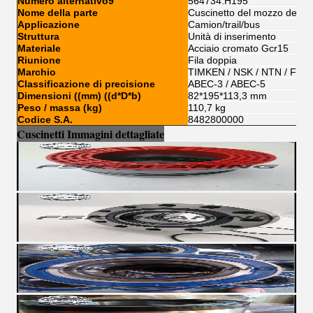
Numero alternativo9
564734.H195
Nome della parte
Cuscinetto del mozzo della 
Applicazione
Camion/trail/bus
Struttura
Unità di inserimento
Materiale
Acciaio cromato Gcr15
Riunione
Fila doppia
Marchio
TIMKEN / NSK / NTN / FSK
Classificazione di precisione
ABEC-3 / ABEC-5
Dimensioni ((mm) ((d*D*b)
82*195*113,3 mm
Peso / massa (kg)
110,7 kg
Codice S.A.
8482800000
Cuscinetti Immagini dettagliate