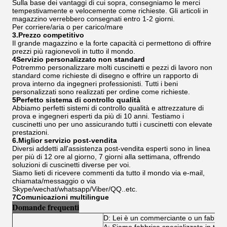
Sulla base dei vantaggi di cui sopra, consegniamo le merci
tempestivamente e velocemente come richieste. Gli articoli in
magazzino verrebbero consegnati entro 1-2 giorni.
Per corriere/aria o per carico/mare
3.Prezzo competitivo
Il grande magazzino e la forte capacità ci permettono di offrire
prezzi più ragionevoli in tutto il mondo.
4Servizio personalizzato non standard
Potremmo personalizzare molti cuscinetti e pezzi di lavoro non
standard come richieste di disegno e offrire un rapporto di
prova interno da ingegneri professionisti. Tutti i beni
personalizzati sono realizzati per ordine come richieste.
5Perfetto sistema di controllo qualità
Abbiamo perfetti sistemi di controllo qualità e attrezzature di
prova e ingegneri esperti da più di 10 anni. Testiamo i
cuscinetti uno per uno assicurando tutti i cuscinetti con elevate
prestazioni.
6.Miglior servizio post-vendita
Diversi addetti all'assistenza post-vendita esperti sono in linea
per più di 12 ore al giorno, 7 giorni alla settimana, offrendo
soluzioni di cuscinetti diverse per voi.
Siamo lieti di ricevere commenti da tutto il mondo via e-mail,
chiamata/messaggio o via
Skype/wechat/whatsapp/Viber/QQ..etc.
7Comunicazioni multilingue
Domande frequenti
D: Lei è un commerciante o un fabbri