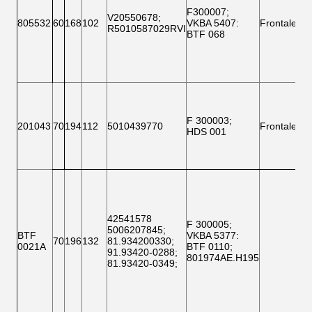
SA
F300007
;
V20550678
;
805532
60
168
102
VKBA 5407
:
Frontale
R5010587029RVI
BTF 068
MA
SA
F 300003
;
MA
201043
70
194
112
5010439770
Frontale
HDS 001
SA
IV
42541578
F 300005;
5006207845
;
BTF
VKBA 5377
:
70
196
132
81.934200330
;
0021A
BTF 0110;
91.93420-0288
;
801974AE.H195
81.93420-0349
;
Uo