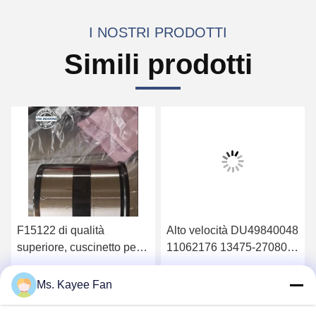
I NOSTRI PRODOTTI
Simili prodotti
F15122 di qualità
Alto velocità DU49840048
superiore, cuscinetto per
11062176 13475-27080
ruote 90*160*125mm
Cuscinetti di mozzo delle
ruote 49X84X48mm
Ottenga il migliore prezzo
Ottenga il migliore prezzo
Ms. Kayee Fan
Acciaio di alta qualità