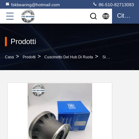
fskbearing@hotmail.com
86-510-82713083
Citazione
Prodotti
>
>
>
Casa
Prodotti
Cuscinetto Del Hub Di Ruota
Silenzioso 100167601 Cuscinetto Per Autocarri