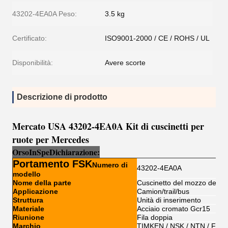
43202-4EA0A Peso:
3.5 kg
Certificato:
ISO9001-2000 / CE / ROHS / UL
Disponibilità:
Avere scorte
Descrizione di prodotto
Mercato USA 43202-4EA0A Kit di cuscinetti per
ruote per Mercedes
Orso
I
n
Sp
e
Dichiarazione:
Portamento FSK
Numero di
43202-4EA0A
modello
Nome della parte
Cuscinetto del mozzo della 
Applicazione
Camion/trail/bus
Struttura
Unità di inserimento
Materiale
Acciaio cromato Gcr15
Riunione
Fila doppia
Marchio
TIMKEN / NSK / NTN / FSK