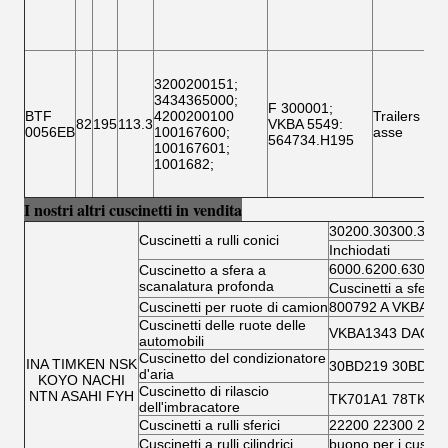
Uo
3200200151
;
3434365000
;
F 300001
;
BTF
4200200100
Trailers
82
195
113.3
VKBA 5549
:
SA
0056EB
100167600
;
asse
564734.H195
100167601
;
1001682
;
I nostri altri cuscinetti in vendita
30200.30300.3220
Cuscinetti a rulli conici
Inchiodati
6000.6200.6300.6
Cuscinetto a sfera a
scanalatura profonda
Cuscinetti a sfera 
Cuscinetti per ruote di camion
800792 A VKBA 5
Cuscinetti delle ruote delle
VKBA1343 DAC346
automobili
Cuscinetto del condizionatore
INA TIMKEN NSK
30BD219 30BD40
d'aria
KOYO NACHI
Cuscinetto di rilascio
NTN ASAHI FYH
TK701A1 78TK14
dell'imbracatore
Cuscinetti a rulli sferici
22200 22300 230
Cuscinetti a rulli cilindrici
buono per i cuscinet