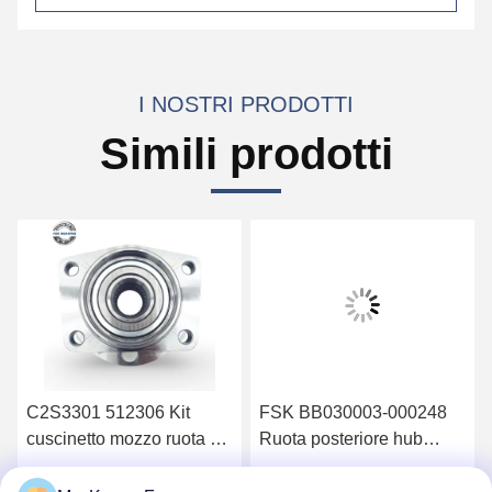
I NOSTRI PRODOTTI
Simili prodotti
C2S3301 512306 Kit
FSK BB030003-000248
cuscinetto mozzo ruota a
Ruota posteriore hub
doppia fila in acciaio
cuscinetto testa dell'albero
cromato Gcr15 di
con doppia fila Gcr15