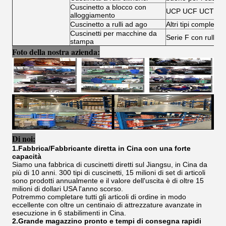
Cuscinetto a blocco con
UCP UCF UCT UC
alloggiamento
Cuscinetto a rulli ad ago
Altri tipi completi d
Cuscinetti per macchine da
Serie F con rullo ad
stampa
Foto della nostra azienda:
Di noi:
1.Fabbrica/Fabbricante diretta in Cina con una forte
capacità
Siamo una fabbrica di cuscinetti diretti sul Jiangsu, in Cina da
più di 10 anni. 300 tipi di cuscinetti, 15 milioni di set di articoli
sono prodotti annualmente e il valore dell'uscita è di oltre 15
milioni di dollari USA l'anno scorso.
Potremmo completare tutti gli articoli di ordine in modo
eccellente con oltre un centinaio di attrezzature avanzate in
esecuzione in 6 stabilimenti in Cina.
2.Grande magazzino pronto e tempi di consegna rapidi