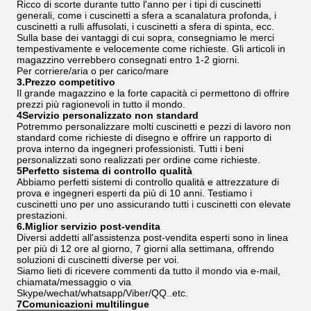
Ricco di scorte durante tutto l'anno per i tipi di cuscinetti
generali, come i cuscinetti a sfera a scanalatura profonda, i
cuscinetti a rulli affusolati, i cuscinetti a sfera di spinta, ecc.
Sulla base dei vantaggi di cui sopra, consegniamo le merci
tempestivamente e velocemente come richieste. Gli articoli in
magazzino verrebbero consegnati entro 1-2 giorni.
Per corriere/aria o per carico/mare
3.Prezzo competitivo
Il grande magazzino e la forte capacità ci permettono di offrire
prezzi più ragionevoli in tutto il mondo.
4Servizio personalizzato non standard
Potremmo personalizzare molti cuscinetti e pezzi di lavoro non
standard come richieste di disegno e offrire un rapporto di
prova interno da ingegneri professionisti. Tutti i beni
personalizzati sono realizzati per ordine come richieste.
5Perfetto sistema di controllo qualità
Abbiamo perfetti sistemi di controllo qualità e attrezzature di
prova e ingegneri esperti da più di 10 anni. Testiamo i
cuscinetti uno per uno assicurando tutti i cuscinetti con elevate
prestazioni.
6.Miglior servizio post-vendita
Diversi addetti all'assistenza post-vendita esperti sono in linea
per più di 12 ore al giorno, 7 giorni alla settimana, offrendo
soluzioni di cuscinetti diverse per voi.
Siamo lieti di ricevere commenti da tutto il mondo via e-mail,
chiamata/messaggio o via
Skype/wechat/whatsapp/Viber/QQ..etc.
7Comunicazioni multilingue