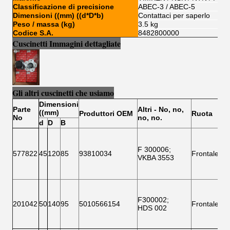
Classificazione di precisione
ABEC-3 / ABEC-5
Dimensioni ((mm) ((d*D*b)
Contattaci per saperlo
Peso / massa (kg)
3.5 kg
Codice S.A.
8482800000
Cuscinetti Immagini dettagliate
Gli altri cuscinetti che usiamo
Dimensioni
Ap
Parte
Altri
- No, no,
((mm)
Produttori OEM
Ruota
N
o
no, no.
d
D
B
Ma
F 300006
;
577822
45
120
85
93810034
Frontale
IV
VKBA 3553
F300002
;
MA
201042
50
140
95
5010566154
Frontale
HDS 002
SA