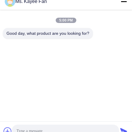
Ottenga il migliore prezzo
Ottenga il migliore prezzo
Ms. Kayee Fan
precisione ABEC-5 per
acciaio cromo e sensore
Jaguar X-TYPE X400 02-
ABS per Wildcat Bojun
5:00 PM
04
Good day, what product are you looking for?
WUXI FSK TRANSMISSION BEARING CO.,
LTD
fskbearing@hotmail.com
86-510-82713083
No. 220 Middle Renmin Road, Distretto di Liangxi, Wuxi,
Jiangsu, Cina
Buona qualità della Cina Cuscinetti a rulli conici Fornitore. © di Copyright