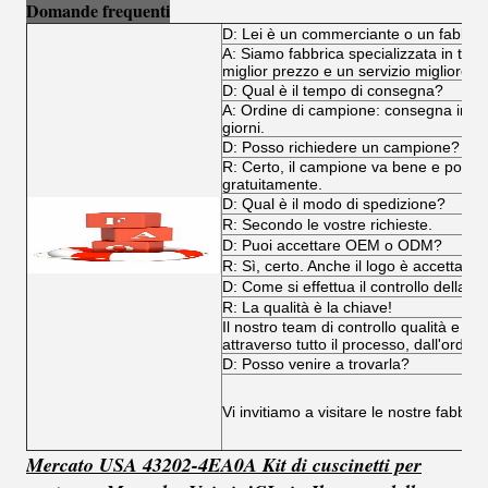
Domande frequenti
D: Lei è un commerciante o un fabbri
A: Siamo fabbrica specializzata in tutti i
miglior prezzo e un servizio migliore.
D: Qual è il tempo di consegna?
A: Ordine di campione: consegna immedi
giorni.
D: Posso richiedere un campione?
R: Certo, il campione va bene e poss
gratuitamente.
D: Qual è il modo di spedizione?
R: Secondo le vostre richieste.
D: Puoi accettare OEM o ODM?
R: Sì, certo. Anche il logo è accettabile
D: Come si effettua il controllo della qu
R: La qualità è la chiave!
Il nostro team di controllo qualità e il
attraverso tutto il processo, dall'ordine
D: Posso venire a trovarla?
Vi invitiamo a visitare le nostre fabbri
Mercato USA 43202-4EA0A Kit di cuscinetti per