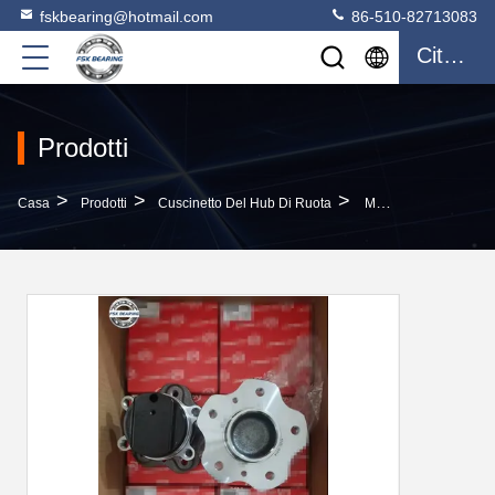
fskbearing@hotmail.com
86-510-82713083
Citazione
Prodotti
>
>
>
Casa
Prodotti
Cuscinetto Del Hub Di Ruota
Mercato USA 43202-4EA0A Kit Di Cuscinetti Per Ruote Per Mercedes