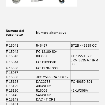
Numero del
Numero alternativo
cuscinetto
BT2
F 15041
546467
BT2B 445539 CC
VC
F 15042
FC 12180 S04
F 15043
803837
FC 12271 S03
JRM 3535 A / JRM
F 15044
FC 12033S01
356
F 15050
FC 12784 S03
F 15067
F 15068
JXC 25469CA / JXC 25
F 15128
DAC2753
FC 40650 S01
F 15129
40KWD02
F 15130
516005
42KWD08A
F 15146
54KWH02
F 15149
DAC 4T CR1
F 15151