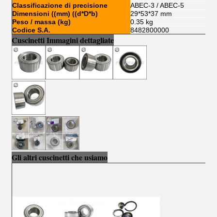
Classificazione di precisione
ABEC-3 / ABEC-5
Dimensioni ((mm) ((d*D*b)
29*53*37 mm
Peso / massa (kg)
0.35 kg
Codice S.A.
8482800000
Cuscinetti Immagini dettagliate
Gli altri cuscinetti che usiamo