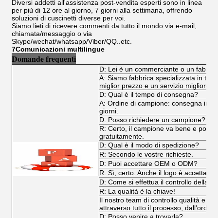
Diversi addetti all'assistenza post-vendita esperti sono in linea
per più di 12 ore al giorno, 7 giorni alla settimana, offrendo
soluzioni di cuscinetti diverse per voi.
Siamo lieti di ricevere commenti da tutto il mondo via e-mail,
chiamata/messaggio o via
Skype/wechat/whatsapp/Viber/QQ..etc.
7Comunicazioni multilingue
Domande frequenti
D: Lei è un commerciante o un fabbri
A: Siamo fabbrica specializzata in tutti i
miglior prezzo e un servizio migliore.
D: Qual è il tempo di consegna?
A: Ordine di campione: consegna immedi
giorni.
D: Posso richiedere un campione?
R: Certo, il campione va bene e poss
gratuitamente.
D: Qual è il modo di spedizione?
R: Secondo le vostre richieste.
D: Puoi accettare OEM o ODM?
R: Sì, certo. Anche il logo è accettabile
D: Come si effettua il controllo della qu
R: La qualità è la chiave!
Il nostro team di controllo qualità e il
attraverso tutto il processo, dall'ordine
D: Posso venire a trovarla?