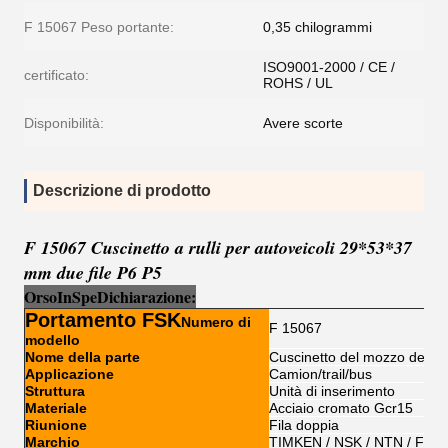
F 15067 Peso portante:
0,35 chilogrammi
ISO9001-2000 / CE /
certificato:
ROHS / UL
Disponibilità:
Avere scorte
Descrizione di prodotto
F 15067 Cuscinetto a rulli per autoveicoli 29*53*37
mm due file P6 P5
Orso
I
n
Sp
e
Dichiarazione:
Portamento FSK
Numero di
F 15067
modello
Nome della parte
Cuscinetto del mozzo della 
Applicazione
Camion/trail/bus
Struttura
Unità di inserimento
Materiale
Acciaio cromato Gcr15
Riunione
Fila doppia
Marchio
TIMKEN / NSK / NTN / FSK