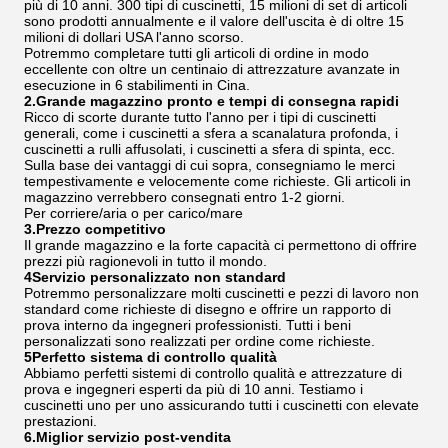
più di 10 anni. 300 tipi di cuscinetti, 15 milioni di set di articoli
sono prodotti annualmente e il valore dell'uscita è di oltre 15
milioni di dollari USA l'anno scorso.
Potremmo completare tutti gli articoli di ordine in modo
eccellente con oltre un centinaio di attrezzature avanzate in
esecuzione in 6 stabilimenti in Cina.
2.Grande magazzino pronto e tempi di consegna rapidi
Ricco di scorte durante tutto l'anno per i tipi di cuscinetti
generali, come i cuscinetti a sfera a scanalatura profonda, i
cuscinetti a rulli affusolati, i cuscinetti a sfera di spinta, ecc.
Sulla base dei vantaggi di cui sopra, consegniamo le merci
tempestivamente e velocemente come richieste. Gli articoli in
magazzino verrebbero consegnati entro 1-2 giorni.
Per corriere/aria o per carico/mare
3.Prezzo competitivo
Il grande magazzino e la forte capacità ci permettono di offrire
prezzi più ragionevoli in tutto il mondo.
4Servizio personalizzato non standard
Potremmo personalizzare molti cuscinetti e pezzi di lavoro non
standard come richieste di disegno e offrire un rapporto di
prova interno da ingegneri professionisti. Tutti i beni
personalizzati sono realizzati per ordine come richieste.
5Perfetto sistema di controllo qualità
Abbiamo perfetti sistemi di controllo qualità e attrezzature di
prova e ingegneri esperti da più di 10 anni. Testiamo i
cuscinetti uno per uno assicurando tutti i cuscinetti con elevate
prestazioni.
6.Miglior servizio post-vendita