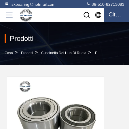
fskbearing@hotmail.com
86-510-82713083
Citazione
Prodotti
>
>
>
Casa
Prodotti
Cuscinetto Del Hub Di Ruota
F 15067 Cuscinetto A Rulli Per Autoveicoli 29*53*37 Mm Due File P6 P5