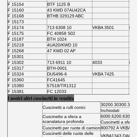
F 15154
BTF 1125 B
F 15160
43 KWD 07AU42CA
F 15168
BTHB 329129 ABC
F 15173
F 15174
713 6308 10
VKBA 3501
FC 
F 15175
FC 40858 S02
F 15187
BTH 1024
F 15218
4UA20/KWD 10
F 15268
47 KWD 02 AP
F 15301
F 15302
713 6911 10
4033
BTH
F 15317
BTH-0001
F 15324
DU5496-6
VKBA 7425
F 15360
FC41645
F 15380
57518/TR1312
F 15381
FC 12033
I nostri altri cuscinetti in vendita
30200.30300.3220
Cuscinetti a rulli conici
Inchiodati
6000.6200.6300.6
Cuscinetto a sfera a
scanalatura profonda
Cuscinetti a sfera 
Cuscinetti per ruote di camion
800792 A VKBA 5
Cuscinetti delle ruote delle
VKBA1343 DAC346