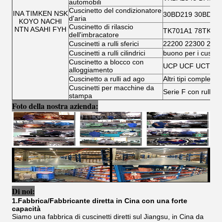
automobili
Cuscinetto del condizionatore
INA TIMKEN NSK
30BD219 30BD40
d'aria
KOYO NACHI
Cuscinetto di rilascio
NTN ASAHI FYH
TK701A1 78TK14
dell'imbracatore
Cuscinetti a rulli sferici
22200 22300 230
Cuscinetti a rulli cilindrici
buono per i cuscinet
Cuscinetto a blocco con
UCP UCF UCT UC
alloggiamento
Cuscinetto a rulli ad ago
Altri tipi completi d
Cuscinetti per macchine da
Serie F con rullo ad
stampa
Foto della nostra azienda:
Di noi:
1.Fabbrica/Fabbricante diretta in Cina con una forte
capacità
Siamo una fabbrica di cuscinetti diretti sul Jiangsu, in Cina da