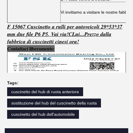
Vi invitiamo a visitare le nostre fabbri
F 15067 Cuscinetto a rulli per autoveicoli 29*53*37
mm due file P6 P5
,
Vai via!
C
Lui...
Prezzo dalla
fabbrica di cuscinetti cinesi ora!
Contattaci liberamente:
Tags:
cuscinetto del hub di ruota anteriore
sostituzione del hub del cuscinetto della ruota
cuscinetto del hub dell'automobile