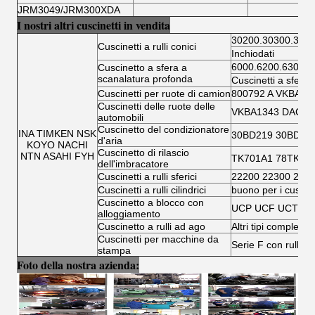
JRM3049/JRM300XDA
I nostri altri cuscinetti in vendita
30200.30300.3220
Cuscinetti a rulli conici
Inchiodati
6000.6200.6300.6
Cuscinetto a sfera a
scanalatura profonda
Cuscinetti a sfera 
Cuscinetti per ruote di camion
800792 A VKBA 5
Cuscinetti delle ruote delle
VKBA1343 DAC346
automobili
Cuscinetto del condizionatore
INA TIMKEN NSK
30BD219 30BD40
d'aria
KOYO NACHI
Cuscinetto di rilascio
NTN ASAHI FYH
TK701A1 78TK14
dell'imbracatore
Cuscinetti a rulli sferici
22200 22300 230
Cuscinetti a rulli cilindrici
buono per i cuscinet
Cuscinetto a blocco con
UCP UCF UCT UC
alloggiamento
Cuscinetto a rulli ad ago
Altri tipi completi d
Cuscinetti per macchine da
Serie F con rullo ad
stampa
Foto della nostra azienda: