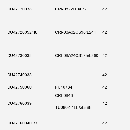
DU42720038
CRI-0822LLXCS
42
DU42720052/48
CRI-08A02CS96/L244
42
DU42730038
CRI-08A24CS175/L260
42
DU42740038
42
DU42750060
FC40784
42
CRI-0846
DU42760039
42
TU0802-4LLX/L588
DU42760040/37
42