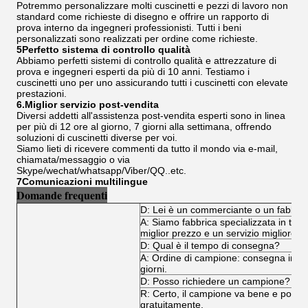
Potremmo personalizzare molti cuscinetti e pezzi di lavoro non
standard come richieste di disegno e offrire un rapporto di
prova interno da ingegneri professionisti. Tutti i beni
personalizzati sono realizzati per ordine come richieste.
5Perfetto sistema di controllo qualità
Abbiamo perfetti sistemi di controllo qualità e attrezzature di
prova e ingegneri esperti da più di 10 anni. Testiamo i
cuscinetti uno per uno assicurando tutti i cuscinetti con elevate
prestazioni.
6.Miglior servizio post-vendita
Diversi addetti all'assistenza post-vendita esperti sono in linea
per più di 12 ore al giorno, 7 giorni alla settimana, offrendo
soluzioni di cuscinetti diverse per voi.
Siamo lieti di ricevere commenti da tutto il mondo via e-mail,
chiamata/messaggio o via
Skype/wechat/whatsapp/Viber/QQ..etc.
7Comunicazioni multilingue
Domande frequenti
D: Lei è un commerciante o un fabbri
A: Siamo fabbrica specializzata in tutti i
miglior prezzo e un servizio migliore.
D: Qual è il tempo di consegna?
A: Ordine di campione: consegna immedi
giorni.
D: Posso richiedere un campione?
R: Certo, il campione va bene e poss
gratuitamente.