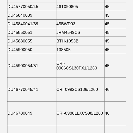
DU45770050/45
46T090805
45
DU45840039
45
DU45840041/39
45BWD03
45
DU45850051
JRM4549CS
45
DU45880055
BTH-1053B
45
DU45900050
138505
45
CRI-
DU45900054/51
45
0966CS130PX1/L260
DU46770045/41
CRI-0992CS136/L260
46
DU46780049
CRI-0988LLXCS98/L260
46