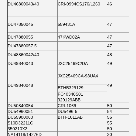
DU46800043/40
CRI-0994CS176/L260
46
DU47850045
559431A
47
DU47880055
47KWD02A
47
DU47880057.5
47
DU48860042/40
48
DU49840043
JXC25469C/DA
49
JXC25469CA-98UA4
DU49840048
49
BTHB329129
FC40340S01
329129ABB
DU50840054
CRI-1069
50
DU54960051
DU5496-5
54
DU55900060
BTH-1011AB
55
S10D32211C
55
350210X2
50
NA14118/14276D
30