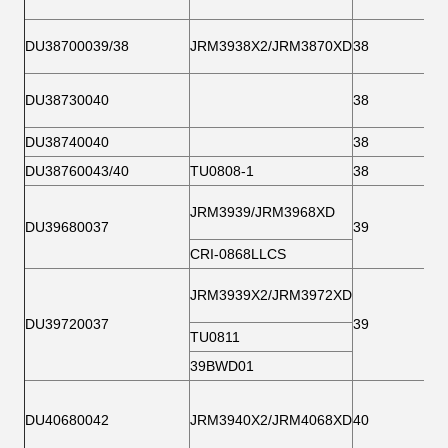
DU38700039/38
JRM3938X2/JRM3870XD
38
DU38730040
38
DU38740040
38
DU38760043/40
TU0808-1
38
JRM3939/JRM3968XD
DU39680037
39
CRI-0868LLCS
JRM3939X2/JRM3972XD
DU39720037
39
TU0811
39BWD01
DU40680042
JRM3940X2/JRM4068XD
40