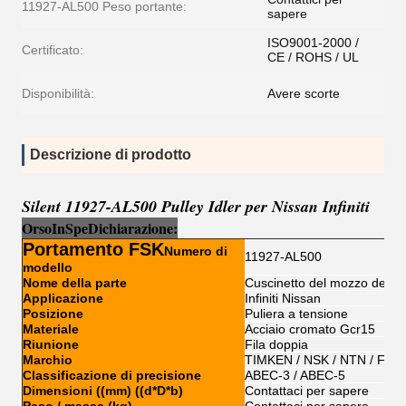
11927-AL500 Peso portante:
sapere
ISO9001-2000 /
Certificato:
CE / ROHS / UL
Disponibilità:
Avere scorte
Descrizione di prodotto
Silent 11927-AL500 Pulley Idler per Nissan Infiniti
Orso
I
n
Sp
e
Dichiarazione:
Portamento FSK
Numero di
11927-AL500
modello
Nome della parte
Cuscinetto del mozzo della 
Applicazione
Infiniti Nissan
Posizione
Puliera a tensione
Materiale
Acciaio cromato Gcr15
Riunione
Fila doppia
Marchio
TIMKEN / NSK / NTN / FSK
Classificazione di precisione
ABEC-3 / ABEC-5
Dimensioni ((mm) ((d*D*b)
Contattaci per sapere