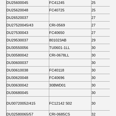
DU25600045
FC41245
25
DU25620048
FC40725
25
DU26520037
27
DU27520045/43
CRI-0569
27
DU27530043
FC40650
27
DU29530037
801023AB
29
DU30550056
TU0601-1LL
30
DU30580042
CRI-0678LL
30
DU30600037
30
DU30610038
FC40118
30
DU30620048
FC40696
30
DU30630042
30BWD01
30
DU30680045
30
DU30720052/415
FC12142 S02
30
DU32580065/57
CRI-0685CS
32