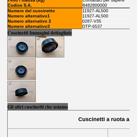
Peso / massa (kg)
Contattaci per sapere
Codice S.A.
8482800000
Numero del cuscinetto
11927-AL500
Numero alternativo1
11927-AL500
Numero alternativo 2
0287-V35
Numero alternativo3
DTP-6537
Cuscinetti Immagini dettagliate
Gli altri cuscinetti che usiamo
Cuscinetti a ruota a sf