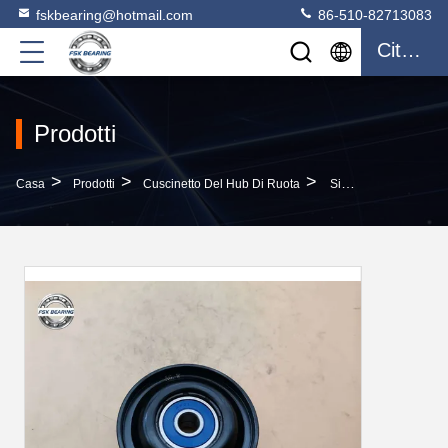
fskbearing@hotmail.com
86-510-82713083
Citazione
Prodotti
>
>
>
Casa
Prodotti
Cuscinetto Del Hub Di Ruota
Silent 11927-AL500 Pulley Idler Per Nissan Infiniti