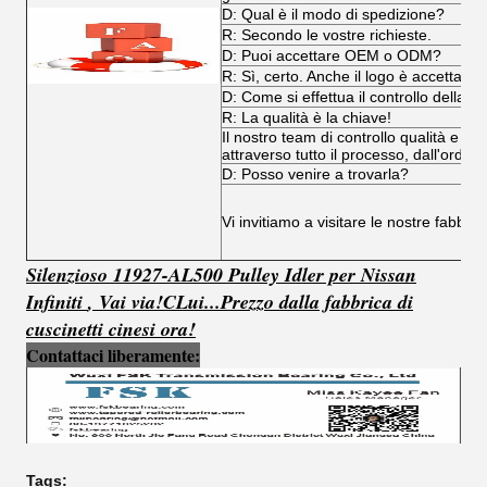
D: Qual è il modo di spedizione?
R: Secondo le vostre richieste.
D: Puoi accettare OEM o ODM?
R: Sì, certo. Anche il logo è accettabile
D: Come si effettua il controllo della qu
R: La qualità è la chiave!
Il nostro team di controllo qualità e il
attraverso tutto il processo, dall'ordine
D: Posso venire a trovarla?
Vi invitiamo a visitare le nostre fabbri
Silenzioso 11927-AL500 Pulley Idler per Nissan
Infiniti
,
Vai via!
C
Lui...
Prezzo dalla fabbrica di
cuscinetti cinesi ora!
Contattaci liberamente:
Tags: