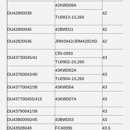
42KWD08A
DU42800038
42
TU0813-1/L260
DU42800045
42BWD11
42
DU42820036
JRM3942/JRM4282XD
42
CRI-0993
DU43730045/41
43
TU0902-2/L260
43KWD02A
DU43760043/40
43
TU0904-1/L260
DU43770042/38
43KWD04
43
DU437700455/415
43KWD07A
43
DU43790041/38
43
DU43800050/45
43BWD03
43
DU43508048
FC40096
43.5