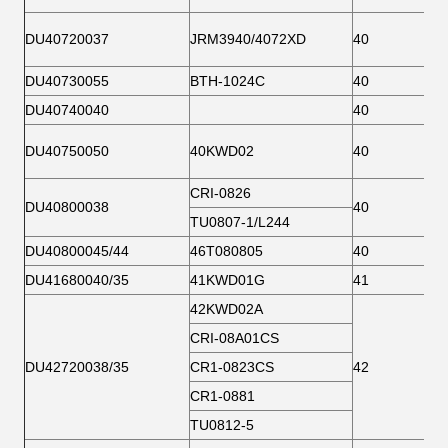
DU40720037
JRM3940/4072XD
40
DU40730055
BTH-1024C
40
DU40740040
40
DU40750050
40KWD02
40
CRI-0826
DU40800038
40
TU0807-1/L244
DU40800045/44
46T080805
40
DU41680040/35
41KWD01G
41
42KWD02A
CRI-08A01CS
DU42720038/35
CR1-0823CS
42
CR1-0881
TU0812-5