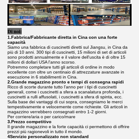
Di noi:
1.Fabbrica/Fabbricante diretta in Cina con una forte
capacità
Siamo una fabbrica di cuscinetti diretti sul Jiangsu, in Cina da
più di 10 anni. 300 tipi di cuscinetti, 15 milioni di set di articoli
sono prodotti annualmente e il valore dell'uscita è di oltre 15
milioni di dollari USA l'anno scorso.
Potremmo completare tutti gli articoli di ordine in modo
eccellente con oltre un centinaio di attrezzature avanzate in
esecuzione in 6 stabilimenti in Cina.
2.Grande magazzino pronto e tempi di consegna rapidi
Ricco di scorte durante tutto l'anno per i tipi di cuscinetti
generali, come i cuscinetti a sfera a scanalatura profonda, i
cuscinetti a rulli affusolati, i cuscinetti a sfera di spinta, ecc.
Sulla base dei vantaggi di cui sopra, consegniamo le merci
tempestivamente e velocemente come richieste. Gli articoli in
magazzino verrebbero consegnati entro 1-2 giorni.
Per corriere/aria o per carico/mare
3.Prezzo competitivo
Il grande magazzino e la forte capacità ci permettono di offrire
prezzi più ragionevoli in tutto il mondo.
4Servizio personalizzato non standard