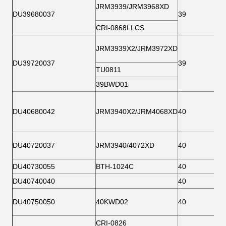
JRM3939/JRM3968XD
DU39680037
39
CRI-0868LLCS
JRM3939X2/JRM3972XD
DU39720037
39
TU0811
39BWD01
DU40680042
JRM3940X2/JRM4068XD
40
DU40720037
JRM3940/4072XD
40
DU40730055
BTH-1024C
40
DU40740040
40
DU40750050
40KWD02
40
CRI-0826