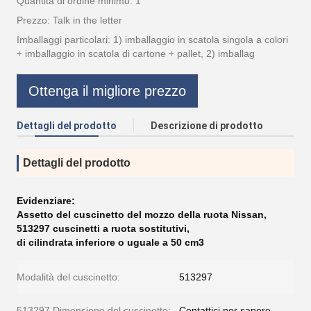
Quantità di ordine minimo: 1
Prezzo: Talk in the letter
Imballaggi particolari: 1) imballaggio in scatola singola a colori
+ imballaggio in scatola di cartone + pallet, 2) imballag
Ottenga il migliore prezzo
Dettagli del prodotto
Descrizione di prodotto
Dettagli del prodotto
Evidenziare:
Assetto del cuscinetto del mozzo della ruota Nissan
,
513297 cuscinetti a ruota sostitutivi
,
di cilindrata inferiore o uguale a 50 cm3
Modalità del cuscinetto:
513297
513297 Dimensione del cuscinetto:
Contattici per sapere