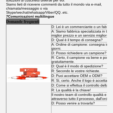
soluzioni di cuscinetti diverse per voi.
Siamo lieti di ricevere commenti da tutto il mondo via e-mail,
chiamata/messaggio o via
Skype/wechat/whatsapp/Viber/QQ..etc.
7Comunicazioni multilingue
Domande frequenti
D: Lei è un commerciante o un fabbri
A: Siamo fabbrica specializzata in tutti i
miglior prezzo e un servizio migliore.
D: Qual è il tempo di consegna?
A: Ordine di campione: consegna immedi
giorni.
D: Posso richiedere un campione?
R: Certo, il campione va bene e poss
gratuitamente.
D: Qual è il modo di spedizione?
R: Secondo le vostre richieste.
D: Puoi accettare OEM o ODM?
R: Sì, certo. Anche il logo è accettabile
D: Come si effettua il controllo della qu
R: La qualità è la chiave!
Il nostro team di controllo qualità e il
attraverso tutto il processo, dall'ordine
D: Posso venire a trovarla?