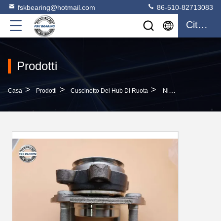
fskbearing@hotmail.com
86-510-82713083
Citazione
Prodotti
>
>
>
Casa
Prodotti
Cuscinetto Del Hub Di Ruota
Nissan 513297 Cuscinetto Per Cuscinetti A Mozzo Di Ruota