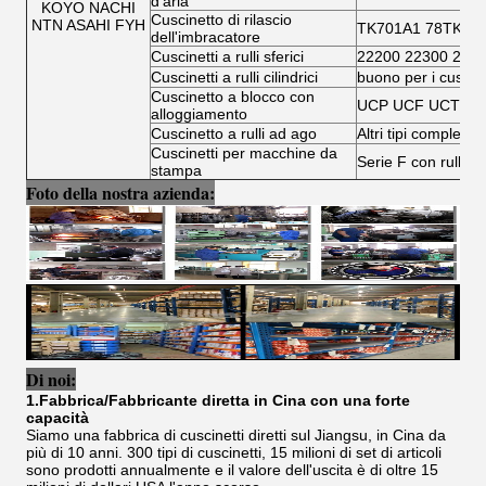
d'aria
KOYO NACHI
Cuscinetto di rilascio
NTN ASAHI FYH
TK701A1 78TK14
dell'imbracatore
Cuscinetti a rulli sferici
22200 22300 230
Cuscinetti a rulli cilindrici
buono per i cuscinet
Cuscinetto a blocco con
UCP UCF UCT UC
alloggiamento
Cuscinetto a rulli ad ago
Altri tipi completi d
Cuscinetti per macchine da
Serie F con rullo ad
stampa
Foto della nostra azienda:
Di noi:
1.Fabbrica/Fabbricante diretta in Cina con una forte
capacità
Siamo una fabbrica di cuscinetti diretti sul Jiangsu, in Cina da
più di 10 anni. 300 tipi di cuscinetti, 15 milioni di set di articoli
sono prodotti annualmente e il valore dell'uscita è di oltre 15