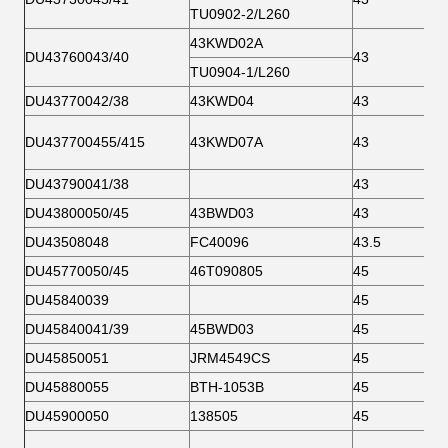
TU0902-2/L260
43KWD02A
DU43760043/40
43
TU0904-1/L260
DU43770042/38
43KWD04
43
DU437700455/415
43KWD07A
43
DU43790041/38
43
DU43800050/45
43BWD03
43
DU43508048
FC40096
43.5
DU45770050/45
46T090805
45
DU45840039
45
DU45840041/39
45BWD03
45
DU45850051
JRM4549CS
45
DU45880055
BTH-1053B
45
DU45900050
138505
45