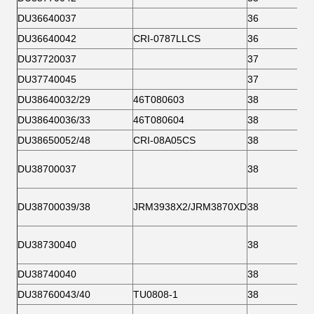
DU36640037
36
DU36640042
CRI-0787LLCS
36
DU37720037
37
DU37740045
37
DU38640032/29
46T080603
38
DU38640036/33
46T080604
38
DU38650052/48
CRI-08A05CS
38
DU38700037
38
DU38700039/38
JRM3938X2/JRM3870XD
38
DU38730040
38
DU38740040
38
DU38760043/40
TU0808-1
38