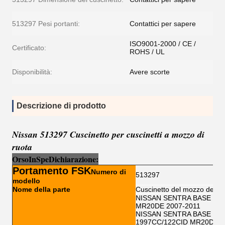
513297 Pesi portanti:
Contattici per sapere
ISO9001-2000 / CE /
Certificato:
ROHS / UL
Disponibilità:
Avere scorte
Descrizione di prodotto
Nissan 513297 Cuscinetto per cuscinetti a mozzo di
ruota
Orso
I
n
Sp
e
Dichiarazione:
Portamento FSK
Numero di
513297
modello
Nome della parte
Cuscinetto del mozzo della 
NISSAN SENTRA BASE MOD
MR20DE 2007-2011
NISSAN SENTRA BASE MOD
1997CC/122CID MR20DE 2