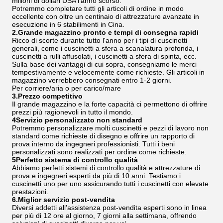
milioni di dollari USA l'anno scorso.
Potremmo completare tutti gli articoli di ordine in modo
eccellente con oltre un centinaio di attrezzature avanzate in
esecuzione in 6 stabilimenti in Cina.
2.Grande magazzino pronto e tempi di consegna rapidi
Ricco di scorte durante tutto l'anno per i tipi di cuscinetti
generali, come i cuscinetti a sfera a scanalatura profonda, i
cuscinetti a rulli affusolati, i cuscinetti a sfera di spinta, ecc.
Sulla base dei vantaggi di cui sopra, consegniamo le merci
tempestivamente e velocemente come richieste. Gli articoli in
magazzino verrebbero consegnati entro 1-2 giorni.
Per corriere/aria o per carico/mare
3.Prezzo competitivo
Il grande magazzino e la forte capacità ci permettono di offrire
prezzi più ragionevoli in tutto il mondo.
4Servizio personalizzato non standard
Potremmo personalizzare molti cuscinetti e pezzi di lavoro non
standard come richieste di disegno e offrire un rapporto di
prova interno da ingegneri professionisti. Tutti i beni
personalizzati sono realizzati per ordine come richieste.
5Perfetto sistema di controllo qualità
Abbiamo perfetti sistemi di controllo qualità e attrezzature di
prova e ingegneri esperti da più di 10 anni. Testiamo i
cuscinetti uno per uno assicurando tutti i cuscinetti con elevate
prestazioni.
6.Miglior servizio post-vendita
Diversi addetti all'assistenza post-vendita esperti sono in linea
per più di 12 ore al giorno, 7 giorni alla settimana, offrendo