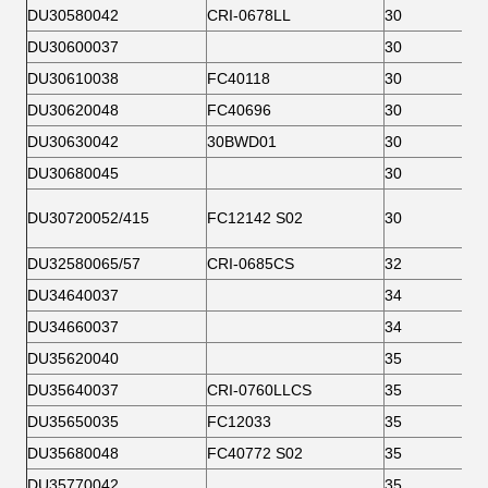
DU30580042
CRI-0678LL
30
DU30600037
30
DU30610038
FC40118
30
DU30620048
FC40696
30
DU30630042
30BWD01
30
DU30680045
30
DU30720052/415
FC12142 S02
30
DU32580065/57
CRI-0685CS
32
DU34640037
34
DU34660037
34
DU35620040
35
DU35640037
CRI-0760LLCS
35
DU35650035
FC12033
35
DU35680048
FC40772 S02
35
DU35770042
35