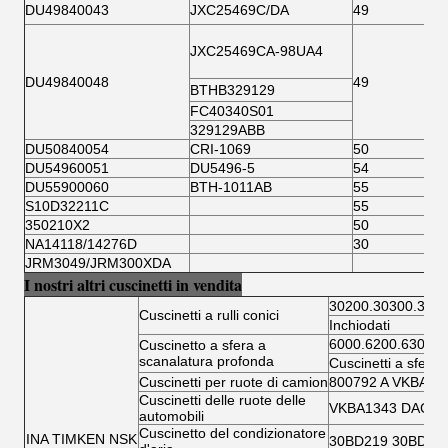
DU49840043
JXC25469C/DA
49
JXC25469CA-98UA4
DU49840048
49
BTHB329129
FC40340S01
329129ABB
DU50840054
CRI-1069
50
DU54960051
DU5496-5
54
DU55900060
BTH-1011AB
55
S10D32211C
55
350210X2
50
NA14118/14276D
30
JRM3049/JRM300XDA
I nostri altri cuscinetti in vendita
30200.30300.3220
Cuscinetti a rulli conici
Inchiodati
6000.6200.6300.6
Cuscinetto a sfera a
scanalatura profonda
Cuscinetti a sfera 
Cuscinetti per ruote di camion
800792 A VKBA 5
Cuscinetti delle ruote delle
VKBA1343 DAC346
automobili
Cuscinetto del condizionatore
INA TIMKEN NSK
30BD219 30BD40