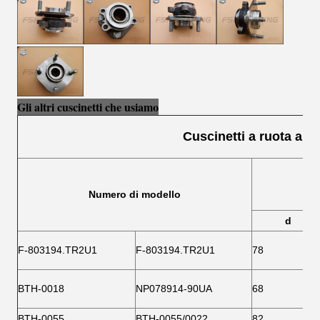
Gli altri cuscinetti che usiamo
Cuscinetti a ruota a sf
Numero di modello
d
F-803194.TR2U1
F-803194.TR2U1
78
BTH-0018
NP078914-90UA
68
BTH-0055
BTH-0055/0022
82