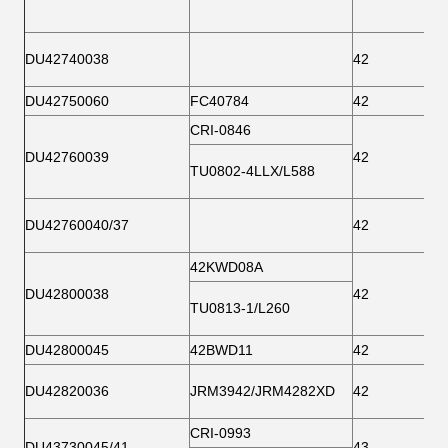
DU42740038
42
DU42750060
FC40784
42
CRI-0846
DU42760039
42
TU0802-4LLX/L588
DU42760040/37
42
42KWD08A
DU42800038
42
TU0813-1/L260
DU42800045
42BWD11
42
DU42820036
JRM3942/JRM4282XD
42
CRI-0993
DU43730045/41
43