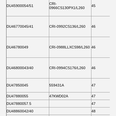
CRI-
DU45900054/51
45
0966CS130PX1/L260
DU46770045/41
CRI-0992CS136/L260
46
DU46780049
CRI-0988LLXCS98/L260
46
DU46800043/40
CRI-0994CS176/L260
46
DU47850045
559431A
47
DU47880055
47KWD02A
47
DU47880057.5
47
DU48860042/40
48