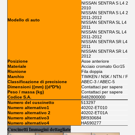
NISSAN SENTRA S L4 2.0L
2010
NISSAN SENTRA S L4 2.0
2011-2012
Modello di auto
NISSAN SENTRA SL L4 2.0
2011
NISSAN SENTRA SL L4 2.
2011-2012
NISSAN SENTRA SR L4 2.
2011
NISSAN SENTRA SR L4 2.
2012
Posizione
Asse anteriore
Materiale
Acciaio cromato Gcr15
Riunione
Fila doppia
Marchio
TIMKEN / NSK / NTN / FSK
Classificazione di precisione
ABEC-3 / ABEC-5
Dimensioni ((mm) ((d*D*b)
Contattaci per sapere
Peso / massa (kg)
Contattaci per sapere
Codice S.A.
8482800000
Numero del cuscinetto
513297
Numero alternativo1
40202-ET010
Numero alternativo 2
40202-ET01A
Numero alternativo3
BR930684
Numero alternativo4
HA590277
Cuscinetti Immagini dettagliate