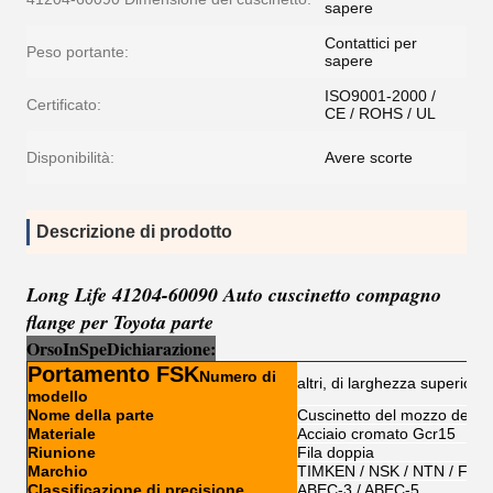
sapere
Contattici per
Peso portante:
sapere
ISO9001-2000 /
Certificato:
CE / ROHS / UL
Disponibilità:
Avere scorte
Descrizione di prodotto
Long Life 41204-60090 Auto cuscinetto compagno
flange per Toyota parte
Orso
I
n
Sp
e
Dichiarazione:
Portamento FSK
Numero di
altri, di larghezza superiore
modello
Nome della parte
Cuscinetto del mozzo della 
Materiale
Acciaio cromato Gcr15
Riunione
Fila doppia
Marchio
TIMKEN / NSK / NTN / FSK
Classificazione di precisione
ABEC-3 / ABEC-5