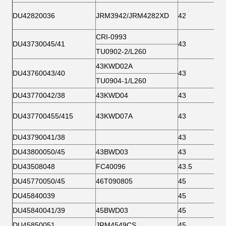
DU42820036
JRM3942/JRM4282XD
42
CRI-0993
DU43730045/41
43
TU0902-2/L260
43KWD02A
DU43760043/40
43
TU0904-1/L260
DU43770042/38
43KWD04
43
DU437700455/415
43KWD07A
43
DU43790041/38
43
DU43800050/45
43BWD03
43
DU43508048
FC40096
43.5
DU45770050/45
46T090805
45
DU45840039
45
DU45840041/39
45BWD03
45
DU45850051
JRM4549CS
45