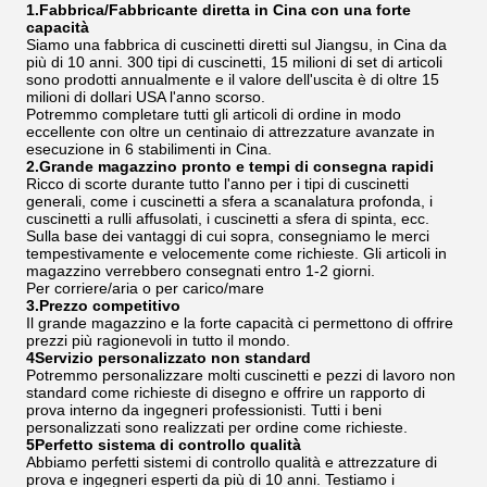
1.Fabbrica/Fabbricante diretta in Cina con una forte
capacità
Siamo una fabbrica di cuscinetti diretti sul Jiangsu, in Cina da
più di 10 anni. 300 tipi di cuscinetti, 15 milioni di set di articoli
sono prodotti annualmente e il valore dell'uscita è di oltre 15
milioni di dollari USA l'anno scorso.
Potremmo completare tutti gli articoli di ordine in modo
eccellente con oltre un centinaio di attrezzature avanzate in
esecuzione in 6 stabilimenti in Cina.
2.Grande magazzino pronto e tempi di consegna rapidi
Ricco di scorte durante tutto l'anno per i tipi di cuscinetti
generali, come i cuscinetti a sfera a scanalatura profonda, i
cuscinetti a rulli affusolati, i cuscinetti a sfera di spinta, ecc.
Sulla base dei vantaggi di cui sopra, consegniamo le merci
tempestivamente e velocemente come richieste. Gli articoli in
magazzino verrebbero consegnati entro 1-2 giorni.
Per corriere/aria o per carico/mare
3.Prezzo competitivo
Il grande magazzino e la forte capacità ci permettono di offrire
prezzi più ragionevoli in tutto il mondo.
4Servizio personalizzato non standard
Potremmo personalizzare molti cuscinetti e pezzi di lavoro non
standard come richieste di disegno e offrire un rapporto di
prova interno da ingegneri professionisti. Tutti i beni
personalizzati sono realizzati per ordine come richieste.
5Perfetto sistema di controllo qualità
Abbiamo perfetti sistemi di controllo qualità e attrezzature di
prova e ingegneri esperti da più di 10 anni. Testiamo i