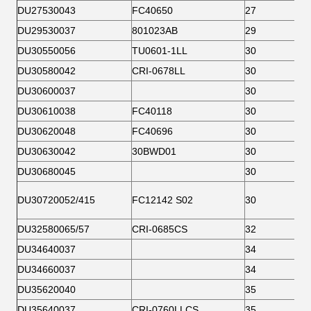
DU27530043
FC40650
27
DU29530037
801023AB
29
DU30550056
TU0601-1LL
30
DU30580042
CRI-0678LL
30
DU30600037
30
DU30610038
FC40118
30
DU30620048
FC40696
30
DU30630042
30BWD01
30
DU30680045
30
DU30720052/415
FC12142 S02
30
DU32580065/57
CRI-0685CS
32
DU34640037
34
DU34660037
34
DU35620040
35
DU35640037
CRI-0760LLCS
35