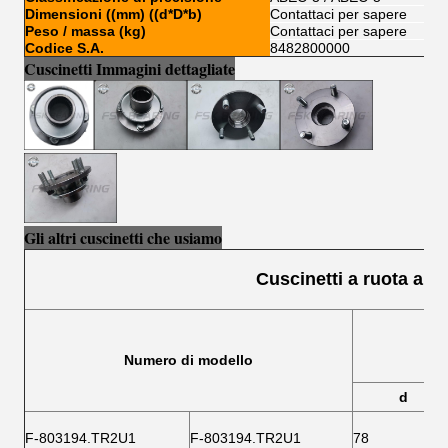
Dimensioni ((mm) ((d*D*b)
Contattaci per sapere
Peso / massa (kg)
Contattaci per sapere
Codice S.A.
8482800000
Cuscinetti Immagini dettagliate
Gli altri cuscinetti che usiamo
Cuscinetti a ruota a sf
Numero di modello
d
F-803194.TR2U1
F-803194.TR2U1
78