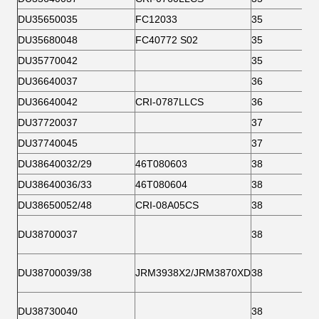
DU35650035
FC12033
35
DU35680048
FC40772 S02
35
DU35770042
35
DU36640037
36
DU36640042
CRI-0787LLCS
36
DU37720037
37
DU37740045
37
DU38640032/29
46T080603
38
DU38640036/33
46T080604
38
DU38650052/48
CRI-08A05CS
38
DU38700037
38
DU38700039/38
JRM3938X2/JRM3870XD
38
DU38730040
38