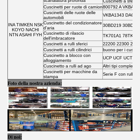
scanalatura profonda
Cuscinetti a sfera 
Cuscinetti per ruote di camion
800792 A VKBA 5
Cuscinetti delle ruote delle
VKBA1343 DAC346
automobili
Cuscinetto del condizionatore
INA TIMKEN NSK
30BD219 30BD40
d'aria
KOYO NACHI
Cuscinetto di rilascio
NTN ASAHI FYH
TK701A1 78TK14
dell'imbracatore
Cuscinetti a rulli sferici
22200 22300 230
Cuscinetti a rulli cilindrici
buono per i cuscinet
Cuscinetto a blocco con
UCP UCF UCT UC
alloggiamento
Cuscinetto a rulli ad ago
Altri tipi completi d
Cuscinetti per macchine da
Serie F con rullo ad
stampa
Foto della nostra azienda:
Di noi: