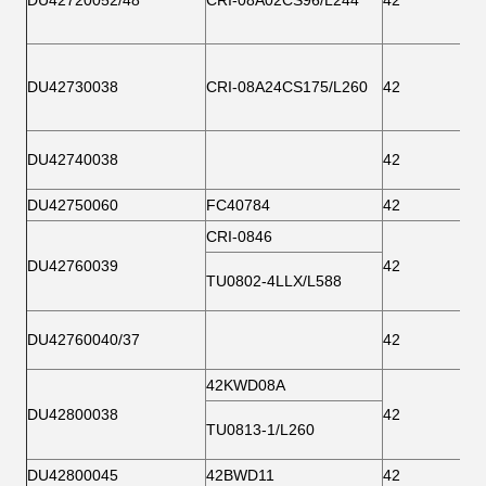
DU42720052/48
CRI-08A02CS96/L244
42
DU42730038
CRI-08A24CS175/L260
42
DU42740038
42
DU42750060
FC40784
42
CRI-0846
DU42760039
42
TU0802-4LLX/L588
DU42760040/37
42
42KWD08A
DU42800038
42
TU0813-1/L260
DU42800045
42BWD11
42