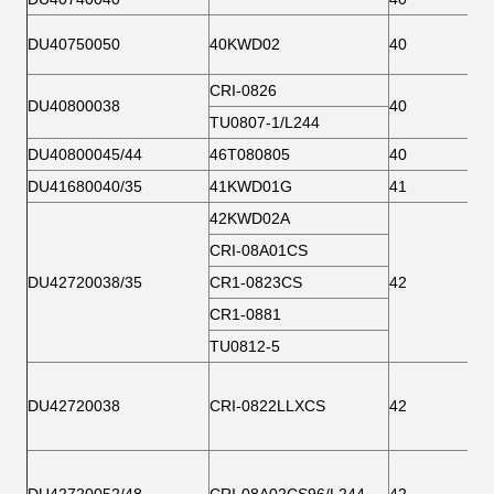
DU40750050
40KWD02
40
CRI-0826
DU40800038
40
TU0807-1/L244
DU40800045/44
46T080805
40
DU41680040/35
41KWD01G
41
42KWD02A
CRI-08A01CS
DU42720038/35
CR1-0823CS
42
CR1-0881
TU0812-5
DU42720038
CRI-0822LLXCS
42