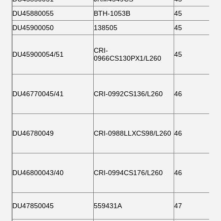
DU45880055
BTH-1053B
45
DU45900050
138505
45
CRI-
DU45900054/51
45
0966CS130PX1/L260
DU46770045/41
CRI-0992CS136/L260
46
DU46780049
CRI-0988LLXCS98/L260
46
DU46800043/40
CRI-0994CS176/L260
46
DU47850045
559431A
47