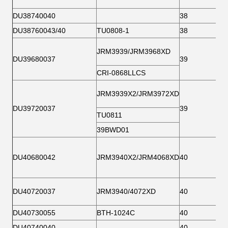
DU38740040
38
DU38760043/40
TU0808-1
38
JRM3939/JRM3968XD
DU39680037
39
CRI-0868LLCS
JRM3939X2/JRM3972XD
DU39720037
39
TU0811
39BWD01
DU40680042
JRM3940X2/JRM4068XD
40
DU40720037
JRM3940/4072XD
40
DU40730055
BTH-1024C
40
DU40740040
40