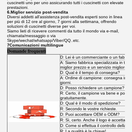
cuscinetti uno per uno assicurando tutti i cuscinetti con elevate
prestazioni.
6.Miglior servizio post-vendita
Diversi addetti all'assistenza post-vendita esperti sono in linea
per più di 12 ore al giorno, 7 giorni alla settimana, offrendo
soluzioni di cuscinetti diverse per voi.
Siamo lieti di ricevere commenti da tutto il mondo via e-mail,
chiamata/messaggio o via
Skype/wechat/whatsapp/Viber/QQ..etc.
7Comunicazioni multilingue
Domande frequenti
D: Lei è un commerciante o un fabbri
A: Siamo fabbrica specializzata in tutti i
miglior prezzo e un servizio migliore.
D: Qual è il tempo di consegna?
A: Ordine di campione: consegna immedi
giorni.
D: Posso richiedere un campione?
R: Certo, il campione va bene e poss
gratuitamente.
D: Qual è il modo di spedizione?
R: Secondo le vostre richieste.
D: Puoi accettare OEM o ODM?
R: Sì, certo. Anche il logo è accettabile
D: Come si effettua il controllo della qu
R: La qualità è la chiave!