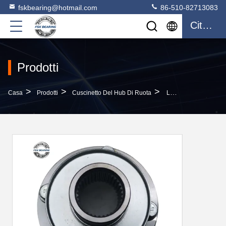
fskbearing@hotmail.com
86-510-82713083
Citazione
Prodotti
>
>
>
Casa
Prodotti
Cuscinetto Del Hub Di Ruota
Long Life 41204-60090 Auto Cuscinetto Compagno Flange Per Toyota Parte