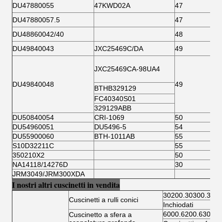
DU47880055
47KWD02A
47
DU47880057.5
47
DU48860042/40
48
DU49840043
JXC25469C/DA
49
JXC25469CA-98UA4
DU49840048
49
BTHB329129
FC40340S01
329129ABB
DU50840054
CRI-1069
50
DU54960051
DU5496-5
54
DU55900060
BTH-1011AB
55
S10D32211C
55
350210X2
50
NA14118/14276D
30
JRM3049/JRM300XDA
I nostri altri cuscinetti in vendita
30200.30300.3220
Cuscinetti a rulli conici
Inchiodati
6000.6200.6300.6
Cuscinetto a sfera a