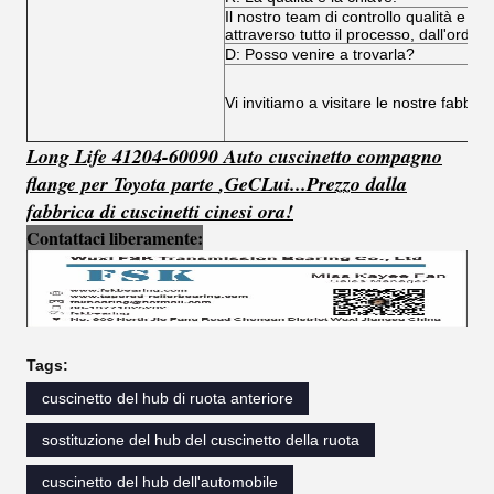
Il nostro team di controllo qualità e il
attraverso tutto il processo, dall'ordine
D: Posso venire a trovarla?
Vi invitiamo a visitare le nostre fabbri
Long Life 41204-60090 Auto cuscinetto compagno
flange per Toyota parte
,
G
e
C
Lui...
Prezzo dalla
fabbrica di cuscinetti cinesi ora!
Contattaci liberamente:
Tags:
cuscinetto del hub di ruota anteriore
sostituzione del hub del cuscinetto della ruota
cuscinetto del hub dell'automobile